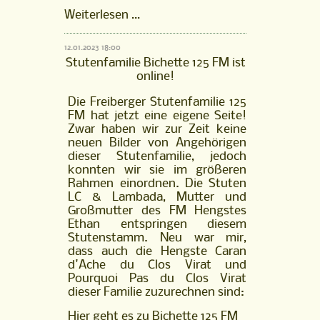
FM
Weiterlesen …
Hengst
Horléon
12.01.2023 18:00
vom
Stutenfamilie Bichette 125 FM ist
Kappensand
online!
ist
online!
Die Freiberger Stutenfamilie 125
FM hat jetzt eine eigene Seite!
Zwar haben wir zur Zeit keine
neuen Bilder von Angehörigen
dieser Stutenfamilie, jedoch
konnten wir sie im größeren
Rahmen einordnen. Die Stuten
LC & Lambada, Mutter und
Großmutter des FM Hengstes
Ethan entspringen diesem
Stutenstamm. Neu war mir,
dass auch die Hengste Caran
d'Ache du Clos Virat und
Pourquoi Pas du Clos Virat
dieser Familie zuzurechnen sind:
Hier geht es zu
Bichette 125 FM