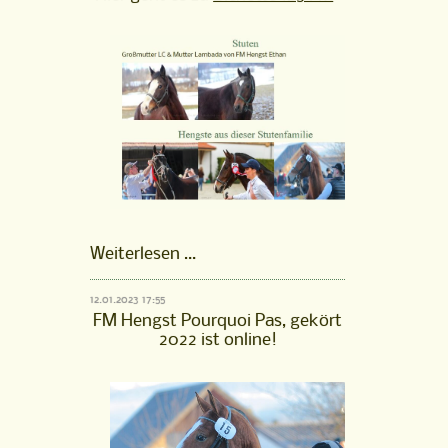
Stutenfamilie
Weiterlesen …
Bichette
125
12.01.2023 17:55
FM
FM Hengst Pourquoi Pas, gekört
ist
2022 ist online!
online!