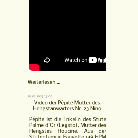
Pépite
Weiterlesen …
Mutter
des
10.01.2023 13:00
Hengstanwärters
Video der Pépite Mutter des
Nr.
Hengstanwärters Nr. 23 Nino
23
Nino
Pépite ist die Enkelin des Stute
Palme d'Or (Legato), Mutter des
Hengstes Houcine. Aus der
Stutenfamilie Fauvette 149 HPM