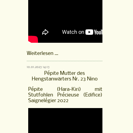
Hengstfohlen
Weiterlesen …
Nouki
von
10.01.2023 14:13
Neverland
Pépite Mutter des
aus
Hengstanwärters Nr. 23 Nino
der
Pépite
Pépite (Hara-Kiri) mit
(Hara-
Stutfohlen Précieuse (Edifice)
Kiri),
Saignelégier 2022
Saignelégier
2021