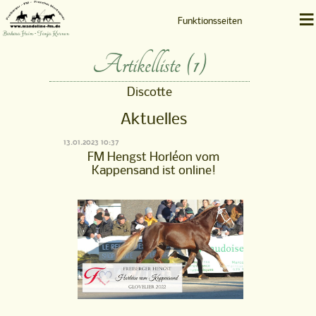
≡
Funktionsseiten
Barbara Heim • Tanja Kernen
Artikelliste (1)
Discotte
Aktuelles
13.01.2023 10:37
FM Hengst Horléon vom
Kappensand ist online!