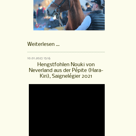
FM
Weiterlesen …
Hengst
Pourquoi
10.01.2023 15:16
Pas,
Hengstfohlen Nouki von
gekört
Neverland aus der Pépite (Hara-
2022
Kiri), Saignelégier 2021
ist
online!