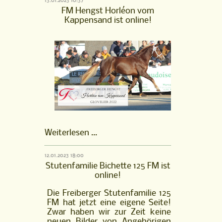
13.01.2023 10:37
FM Hengst Horléon vom
Kappensand ist online!
FM
Weiterlesen …
Hengst
Horléon
12.01.2023 18:00
vom
Stutenfamilie Bichette 125 FM ist
Kappensand
online!
ist
online!
Die Freiberger Stutenfamilie 125
FM hat jetzt eine eigene Seite!
Zwar haben wir zur Zeit keine
neuen Bilder von Angehörigen