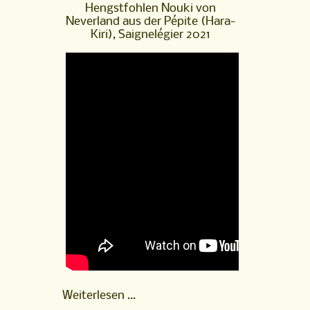
Pas,
Hengstfohlen Nouki von
gekört
Neverland aus der Pépite (Hara-
2022
Kiri), Saignelégier 2021
ist
online!
Hengstfohlen
Weiterlesen …
Nouki