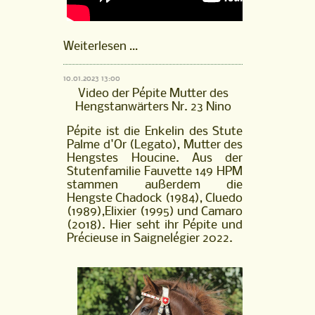
Pépite
Weiterlesen …
Mutter
des
10.01.2023 13:00
Hengstanwärters
Video der Pépite Mutter des
Nr.
Hengstanwärters Nr. 23 Nino
23
Nino
Pépite ist die Enkelin des Stute
Palme d'Or (Legato), Mutter des
Hengstes Houcine. Aus der
Stutenfamilie Fauvette 149 HPM
stammen außerdem die
Hengste Chadock (1984), Cluedo
(1989),Elixier (1995) und Camaro
(2018). Hier seht ihr Pépite und
Précieuse in Saignelégier 2022.