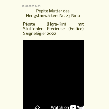
von
10.01.2023 14:13
Neverland
Pépite Mutter des
aus
Hengstanwärters Nr. 23 Nino
der
Pépite
Pépite (Hara-Kiri) mit
(Hara-
Stutfohlen Précieuse (Edifice)
Kiri),
Saignelégier 2022
Saignelégier
2021