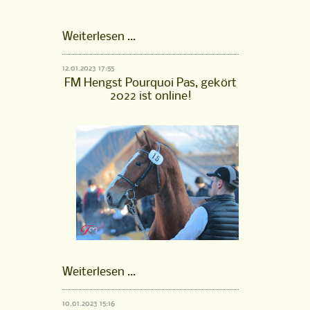
Stutenfamilie
Weiterlesen …
Bichette
125
12.01.2023 17:55
FM
FM Hengst Pourquoi Pas, gekört
ist
2022 ist online!
online!
FM
Weiterlesen …
Hengst
Pourquoi
10.01.2023 15:16