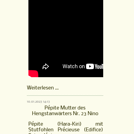
Hengstfohlen
Weiterlesen …
Nouki
von
10.01.2023 14:13
Neverland
Pépite Mutter des
aus
Hengstanwärters Nr. 23 Nino
der
Pépite
Pépite (Hara-Kiri) mit
(Hara-
Stutfohlen Précieuse (Edifice)
Kiri),