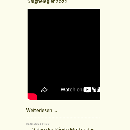
Saignelégier 2022
Saignelégier
2021
Pépite
Weiterlesen …
Mutter
des
10.01.2023 13:00
Hengstanwärters