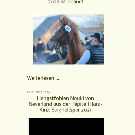
2022 ist online!
online!
FM
Weiterlesen …
Hengst
Pourquoi
10.01.2023 15:16
Pas,
Hengstfohlen Nouki von
gekört
Neverland aus der Pépite (Hara-
2022
Kiri), Saignelégier 2021
ist
online!