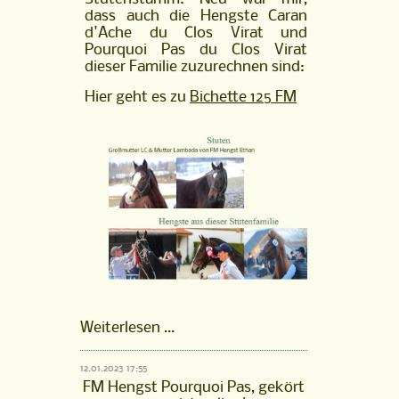
dass auch die Hengste Caran
d'Ache du Clos Virat und
Pourquoi Pas du Clos Virat
dieser Familie zuzurechnen sind:
Hier geht es zu
Bichette 125 FM
Stutenfamilie
Weiterlesen …
Bichette
125
12.01.2023 17:55
FM
FM Hengst Pourquoi Pas, gekört
ist