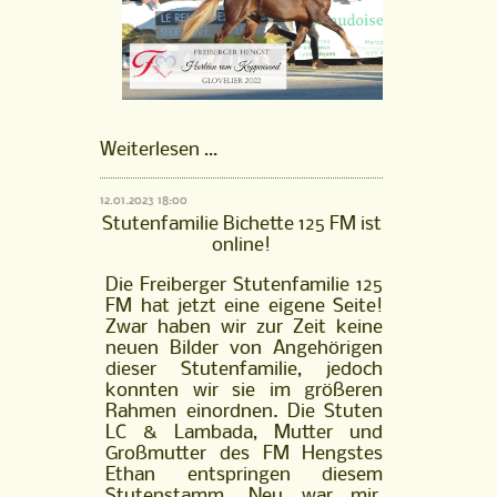
FM
Weiterlesen …
Hengst
Horléon
12.01.2023 18:00
vom
Stutenfamilie Bichette 125 FM ist
Kappensand
online!
ist
online!
Die Freiberger Stutenfamilie 125
FM hat jetzt eine eigene Seite!
Zwar haben wir zur Zeit keine
neuen Bilder von Angehörigen
dieser Stutenfamilie, jedoch
konnten wir sie im größeren
Rahmen einordnen. Die Stuten
LC & Lambada, Mutter und
Großmutter des FM Hengstes
Ethan entspringen diesem
Stutenstamm. Neu war mir,