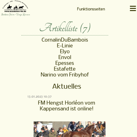
≡
Funktionsseiten
Barbara Heim • Tanja Kernen
Artikelliste (7)
CornalinDuBambois
E-Linie
Elyo
Envol
Epesses
Estafette
Narino vom Fribyhof
Aktuelles
13.01.2023 10:37
FM Hengst Horléon vom
Kappensand ist online!