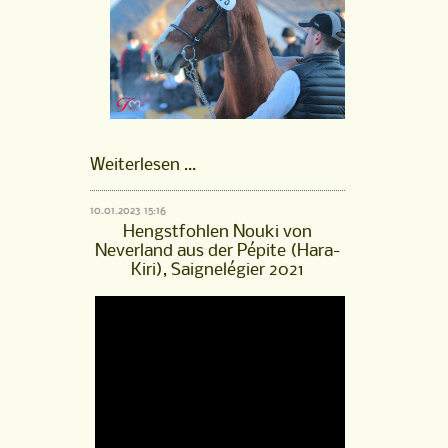
FM
Weiterlesen …
Hengst
Pourquoi
10.01.2023 15:16
Pas,
Hengstfohlen Nouki von
gekört
Neverland aus der Pépite (Hara-
2022
Kiri), Saignelégier 2021
ist
online!