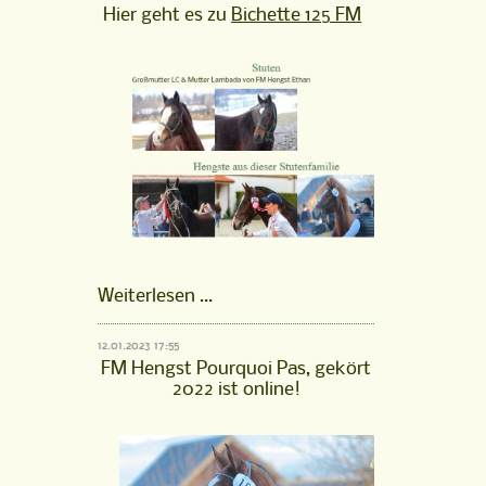
Hier geht es zu
Bichette 125 FM
Stutenfamilie
Weiterlesen …
Bichette
125
12.01.2023 17:55
FM
FM Hengst Pourquoi Pas, gekört
ist
2022 ist online!
online!