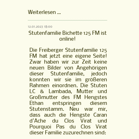
FM
Weiterlesen …
Hengst
Horléon
12.01.2023 18:00
vom
Stutenfamilie Bichette 125 FM ist
Kappensand
online!
ist
online!
Die Freiberger Stutenfamilie 125
FM hat jetzt eine eigene Seite!
Zwar haben wir zur Zeit keine
neuen Bilder von Angehörigen
dieser Stutenfamilie, jedoch
konnten wir sie im größeren
Rahmen einordnen. Die Stuten
LC & Lambada, Mutter und
Großmutter des FM Hengstes
Ethan entspringen diesem
Stutenstamm. Neu war mir,
dass auch die Hengste Caran
d'Ache du Clos Virat und
Pourquoi Pas du Clos Virat
dieser Familie zuzurechnen sind: