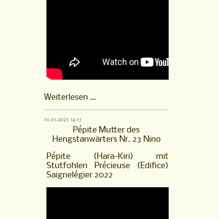
Hengstfohlen
Weiterlesen …
Nouki
von
10.01.2023 14:13
Neverland
Pépite Mutter des
aus
Hengstanwärters Nr. 23 Nino
der
Pépite
Pépite (Hara-Kiri) mit
(Hara-
Stutfohlen Précieuse (Edifice)
Kiri),
Saignelégier 2022
Saignelégier
2021