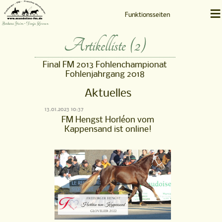
≡
Funktionsseiten
Barbara Heim • Tanja Kernen
Artikelliste (2)
Final FM 2013 Fohlenchampionat
Fohlenjahrgang 2018
Aktuelles
13.01.2023 10:37
FM Hengst Horléon vom
Kappensand ist online!