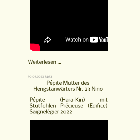
Hengstfohlen
Weiterlesen …
Nouki
von
10.01.2023 14:13
Neverland
Pépite Mutter des
aus
Hengstanwärters Nr. 23 Nino
der
Pépite
Pépite (Hara-Kiri) mit
(Hara-
Stutfohlen Précieuse (Edifice)
Kiri),
Saignelégier 2022
Saignelégier
2021