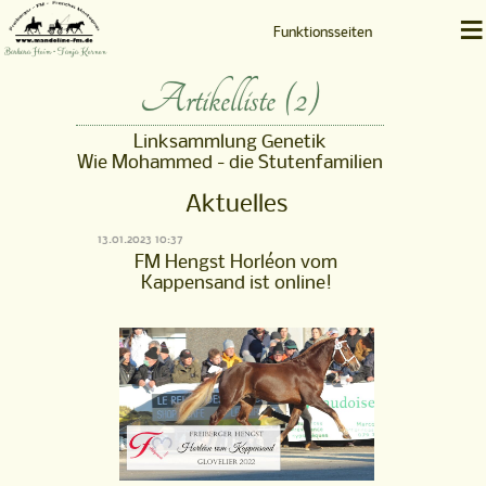
≡
Funktionsseiten
Barbara Heim • Tanja Kernen
Artikelliste (2)
Linksammlung Genetik
Wie Mohammed - die Stutenfamilien
Aktuelles
13.01.2023 10:37
FM Hengst Horléon vom
Kappensand ist online!