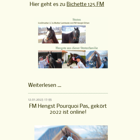
Hier geht es zu
Bichette 125 FM
Stutenfamilie
Weiterlesen …
Bichette
125
12.01.2023 17:55
FM
FM Hengst Pourquoi Pas, gekört
ist
2022 ist online!
online!