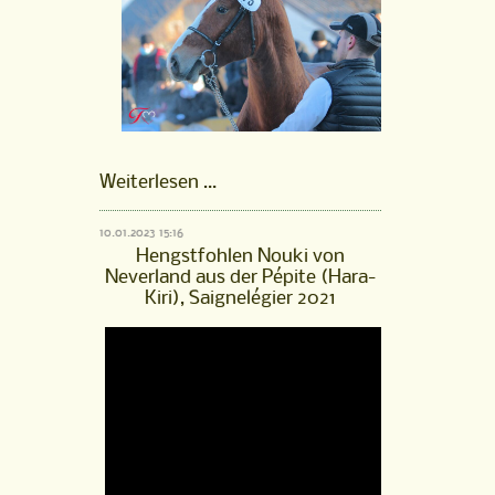
FM
Weiterlesen …
Hengst
Pourquoi
10.01.2023 15:16
Pas,
Hengstfohlen Nouki von
gekört
Neverland aus der Pépite (Hara-
2022
Kiri), Saignelégier 2021
ist
online!