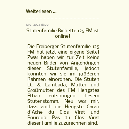
FM
Weiterlesen …
Hengst
Horléon
12.01.2023 18:00
vom
Stutenfamilie Bichette 125 FM ist
Kappensand
online!
ist
online!
Die Freiberger Stutenfamilie 125
FM hat jetzt eine eigene Seite!
Zwar haben wir zur Zeit keine
neuen Bilder von Angehörigen
dieser Stutenfamilie, jedoch
konnten wir sie im größeren
Rahmen einordnen. Die Stuten
LC & Lambada, Mutter und
Großmutter des FM Hengstes
Ethan entspringen diesem
Stutenstamm. Neu war mir,
dass auch die Hengste Caran
d'Ache du Clos Virat und
Pourquoi Pas du Clos Virat
dieser Familie zuzurechnen sind: