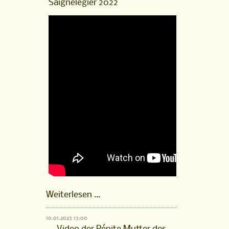
Saignelégier 2022
Saignelégier
2021
Pépite
Weiterlesen …
Mutter
des
10.01.2023 13:00
Hengstanwärters