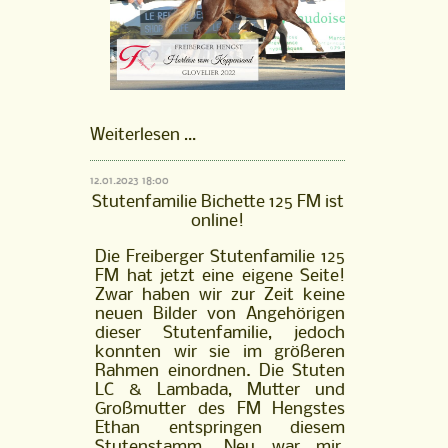
FM
Weiterlesen …
Hengst
Horléon
12.01.2023 18:00
vom
Stutenfamilie Bichette 125 FM ist
Kappensand
online!
ist
online!
Die Freiberger Stutenfamilie 125
FM hat jetzt eine eigene Seite!
Zwar haben wir zur Zeit keine
neuen Bilder von Angehörigen
dieser Stutenfamilie, jedoch
konnten wir sie im größeren
Rahmen einordnen. Die Stuten
LC & Lambada, Mutter und
Großmutter des FM Hengstes
Ethan entspringen diesem
Stutenstamm. Neu war mir,