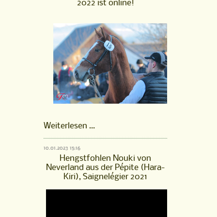
2022 ist online!
online!
FM
Weiterlesen …
Hengst
Pourquoi
10.01.2023 15:16
Pas,
Hengstfohlen Nouki von
gekört
Neverland aus der Pépite (Hara-
2022
Kiri), Saignelégier 2021
ist
online!