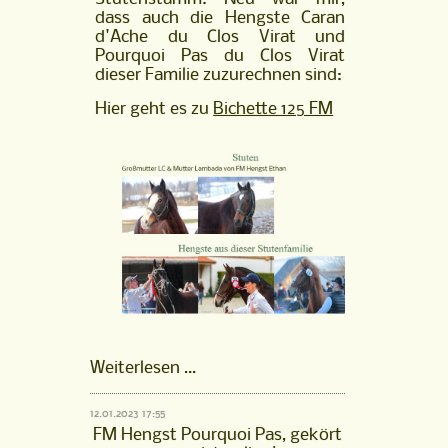
dass auch die Hengste Caran
d'Ache du Clos Virat und
Pourquoi Pas du Clos Virat
dieser Familie zuzurechnen sind:
Hier geht es zu
Bichette 125 FM
Stutenfamilie
Weiterlesen …
Bichette
125
12.01.2023 17:55
FM
FM Hengst Pourquoi Pas, gekört
ist