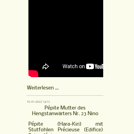
Hengstfohlen
Weiterlesen …
Nouki
von
10.01.2023 14:13
Neverland
Pépite Mutter des
aus
Hengstanwärters Nr. 23 Nino
der
Pépite
Pépite (Hara-Kiri) mit
(Hara-
Stutfohlen Précieuse (Edifice)
Kiri),