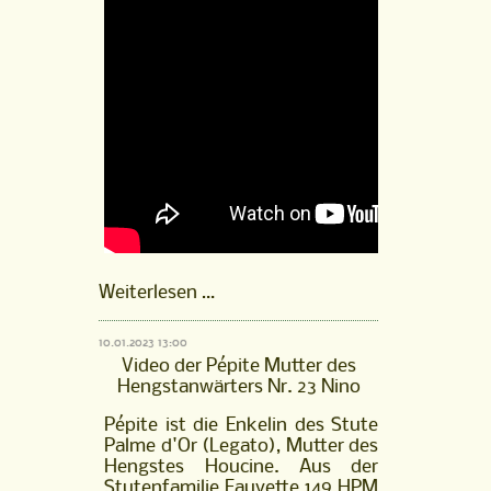
Pépite
Weiterlesen …
Mutter
des
10.01.2023 13:00
Hengstanwärters
Video der Pépite Mutter des
Nr.
Hengstanwärters Nr. 23 Nino
23
Nino
Pépite ist die Enkelin des Stute
Palme d'Or (Legato), Mutter des
Hengstes Houcine. Aus der
Stutenfamilie Fauvette 149 HPM