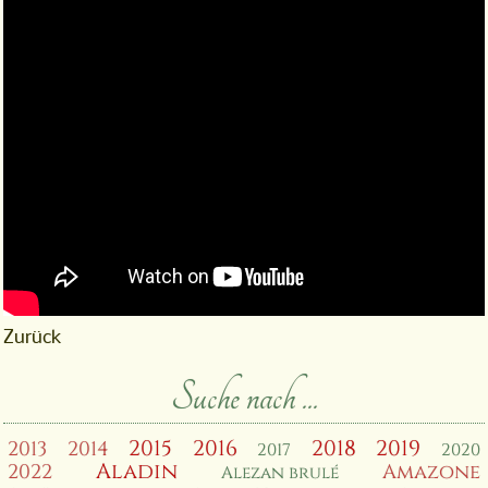
Zurück
Suche nach ...
2015
2016
2018
2019
2013
2014
2017
2020
Aladin
2022
Amazone
Alezan brulé