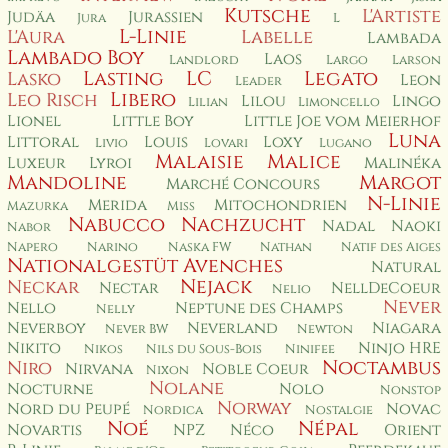
Kutsche
L'Artiste
Judäa
Jurassien
Jura
L
L-Linie
L'Aura
Labelle
Lambada
Lambado Boy
Laos
Landlord
Largo
Larson
Lasting
LC
Legato
Lasko
Leon
Leader
Libero
Leo Risch
Lilou
Lingo
Lilian
Limoncello
Lionel
Little Boy
Little Joe vom Meierhof
Luna
Littoral
Louis
Loxy
Livio
Lovari
Lugano
Malaisie
Malice
Luxeur
Lyroi
Malinéka
Mandoline
Margot
Marché Concours
N-Linie
Merida
Mitochondrien
Mazurka
Miss
Nabucco
Nachzucht
Nadal
Naoki
Nabor
Napero
Narino
Naska FW
Nathan
Natif des Aiges
Nationalgestüt Avenches
Natural
Nejack
Neckar
Nectar
NellDeCoeur
Nelio
Never
Nello
Neptune des Champs
Nelly
Neverboy
Neverland
Niagara
Never BW
Newton
Nikito
Ninjo HRE
Nikos
Nils du Sous-Bois
Ninifee
Noctambus
Niro
Nirvana
Noble Coeur
Nixon
Nolane
Nocturne
Nolo
Nonstop
Norway
Nord du Peupé
Novac
Nordica
Nostalgie
Noé
Népal
Novartis
NPZ
Néco
Orient