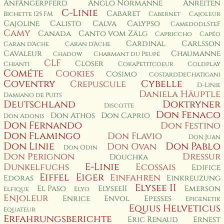
Anfängerpferd
Anglo Normanne
Anreiten
C-Linie
Cabaret
Bichette 125 FM
Cabernet
Cajoleur
Cajoline
Calisto
Calva
Calypso
CamedodlSteF
Camy
Canada
Canto vom Zälg
Capriccho
Capéo
Cardinal
Carlsson
Caran d'Ache
Caran d'Ache
Cavaleur
Chaumanne
Chadow
Charmant du Peupé
CLF
Closer
Chianti
CokaPetitcoeur
Coldplay
Cométe
Cookies
Cosimo
CostardDeChatigani
Coventry
Cybelle
Crepuscule
D-Linie
Daniela Häuptle
Damiano de Puits
Deutschland
Doktryner
Discotte
Don Fenaco
Don Athos
Don Caprio
Don Adonis
Don Fernando
Don Festino
Don Flamingo
Don Flavio
Don Juan
Don Linie
Don Pablo
Don Ovan
Don Odin
Don Perignon
Dressur
Douchka
E-Linie
Dunkelfuchs
Ecossais
Edifice
Eiffel
Eiger
Einfahren
Edoras
Einkreuzung
Elysee II
El Paso
ElyseeII
Emerson
Elfique
Elyo
Enjoleur
Enrice
Envol
Epesses
Epigenetik
Equus Helveticus
Equateur
Erfahrungsberichte
Eric Renaud
Ernest