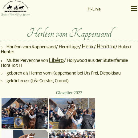
≡
H-Linie
Barbara Heim • Tanja Kernen
Horléon vom Kappensand
Helix
Hendrix
Horléon vom Kappensand/ Hermitage/
/
/ Hulax/
Hunter
Libéro
Mutter Pervenche von
/ Hollywood aus der Stutenfamilie
Flora 105 H
geboren als Hermo vom Kappensand bei Urs Frei, Diepoldsau
gekört 2022 (Léa Gerster, Cornol)
Glovelier 2022