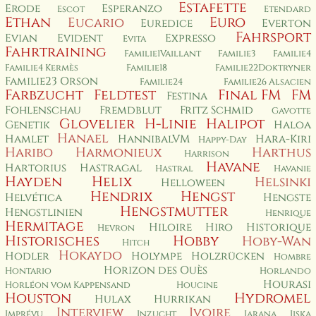
Estafette
Erode
Esperanzo
Escot
Etendard
Ethan
Euro
Eucario
Euredice
Everton
Fahrsport
Evian
Evident
Expresso
Evita
Fahrtraining
Familie1Vaillant
Familie3
Familie4
Familie4 Kermès
Familie18
Familie22Doktryner
Familie23 Orson
Familie24
Familie26 Alsacien
Farbzucht
Feldtest
Final FM
FM
Festina
Fohlenschau
Fremdblut
Fritz Schmid
Gavotte
Glovelier
H-Linie
Halipot
Genetik
Haloa
Hanael
Hamlet
HannibalVM
Hara-Kiri
Happy-Day
Haribo
Harmonieux
Harthus
Harrison
Havane
Hartorius
Hastragal
Hastral
Havanie
Hayden
Helix
Helsinki
Helloween
Hendrix
Hengst
Helvética
Hengste
Hengstmutter
Hengstlinien
Henrique
Hermitage
Hiloire
Hiro
Historique
Hevron
Historisches
Hobby
Hoby-Wan
Hitch
Hokaydo
Hodler
Holympe
Holzrücken
Hombre
Horizon des Ouès
Hontario
Horlando
Hourasi
Horléon vom Kappensand
Houcine
Houston
Hydromel
Hulax
Hurrikan
Interview
Ivoire
Imprévu
Inzucht
Jarana
Jiska