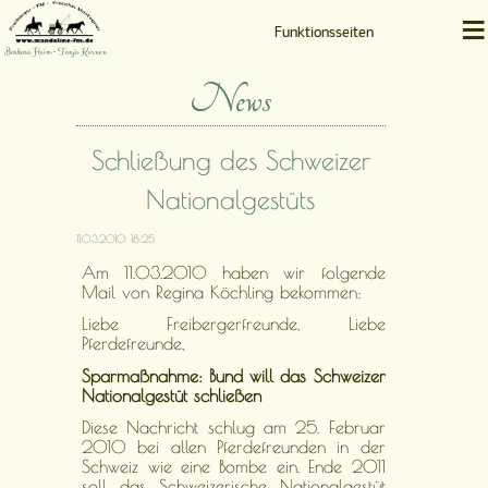
≡
Funktionsseiten
Barbara Heim • Tanja Kernen
News
Schließung des Schweizer
Nationalgestüts
11.03.2010 18:25
Am 11.03.2010 haben wir folgende
Mail von Regina Köchling bekommen:
Liebe Freibergerfreunde, Liebe
Pferdefreunde,
Sparmaßnahme: Bund will das Schweizer
Nationalgestüt schließen
Diese Nachricht schlug am 25. Februar
2010 bei allen Pferdefreunden in der
Schweiz wie eine Bombe ein. Ende 2011
soll das Schweizerische Nationalgestüt