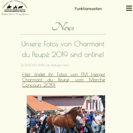
≡
Funktionsseiten
Barbara Heim • Tanja Kernen
News
Unsere Fotos von Charmant
du Peupé 2019 sind online!
13.08.2020 14:58
von Barbara Heim
Hier findet ihr Fotos von FM Hengst
Charmant du Peupé, vom Marché
Concours 2019!