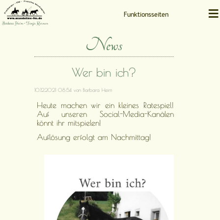
≡
Funktionsseiten
Barbara Heim • Tanja Kernen
News
Wer bin ich?
10.12.2021 08:54
von Barbara Heim
Heute machen wir ein kleines Ratespiel!
Auf unseren Social-Media-Kanälen
könnt ihr mitspielen!
Auflösung erfolgt am Nachmittag!