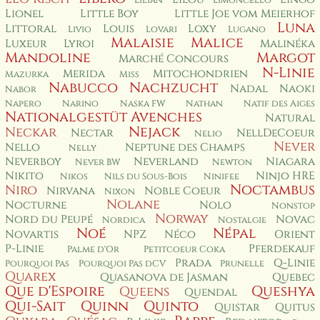
Lilian
Limoncello
Lionel
Little Boy
Little Joe vom Meierhof
Luna
Littoral
Louis
Loxy
Livio
Lovari
Lugano
Malaisie
Malice
Luxeur
Lyroi
Malinéka
Mandoline
Margot
Marché Concours
N-Linie
Merida
Mitochondrien
Mazurka
Miss
Nabucco
Nachzucht
Nadal
Naoki
Nabor
Napero
Narino
Naska FW
Nathan
Natif des Aiges
Nationalgestüt Avenches
Natural
Nejack
Neckar
Nectar
NellDeCoeur
Nelio
Never
Nello
Neptune des Champs
Nelly
Neverboy
Neverland
Niagara
Never BW
Newton
Nikito
Ninjo HRE
Nikos
Nils du Sous-Bois
Ninifee
Noctambus
Niro
Nirvana
Noble Coeur
Nixon
Nolane
Nocturne
Nolo
Nonstop
Norway
Nord du Peupé
Novac
Nordica
Nostalgie
Noé
Népal
Novartis
NPZ
Néco
Orient
P-Linie
Pferdekauf
Palme d'Or
Petitcoeur Coka
Prada
Q-Linie
Pourquoi Pas
Pourquoi Pas dCV
Prunelle
Quarex
Quasanova de Jasman
Quebec
Que d'Espoire
Queshya
Queens
Quendal
Qui-Sait
Quinn
Quinto
Quistar
Quitus