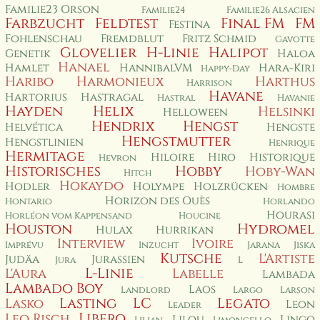
Familie23 Orson
Familie24
Familie26 Alsacien
Farbzucht
Feldtest
Final FM
FM
Festina
Fohlenschau
Fremdblut
Fritz Schmid
Gavotte
Glovelier
H-Linie
Halipot
Genetik
Haloa
Hanael
Hamlet
HannibalVM
Hara-Kiri
Happy-Day
Haribo
Harmonieux
Harthus
Harrison
Havane
Hartorius
Hastragal
Hastral
Havanie
Hayden
Helix
Helsinki
Helloween
Hendrix
Hengst
Helvética
Hengste
Hengstmutter
Hengstlinien
Henrique
Hermitage
Hiloire
Hiro
Historique
Hevron
Historisches
Hobby
Hoby-Wan
Hitch
Hokaydo
Hodler
Holympe
Holzrücken
Hombre
Horizon des Ouès
Hontario
Horlando
Hourasi
Horléon vom Kappensand
Houcine
Houston
Hydromel
Hulax
Hurrikan
Interview
Ivoire
Imprévu
Inzucht
Jarana
Jiska
Kutsche
L'Artiste
Judäa
Jurassien
Jura
L
L-Linie
L'Aura
Labelle
Lambada
Lambado Boy
Laos
Landlord
Largo
Larson
Lasting
LC
Legato
Lasko
Leon
Leader
Libero
Leo Risch
Lilou
Lingo