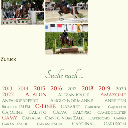
Zurück
Suche nach ...
2015
2016
2018
2019
2013
2014
2017
2020
Aladin
2022
Amazone
Alezan brulé
Anfängerpferd
Anglo Normanne
Anreiten
C-Linie
Cabaret
Bichette 125 FM
Cabernet
Cajoleur
Cajoline
Calisto
Calva
Calypso
CamedodlSteF
Camy
Canada
Canto vom Zälg
Capriccho
Capéo
Cardinal
Carlsson
Caran d'Ache
Caran d'Ache