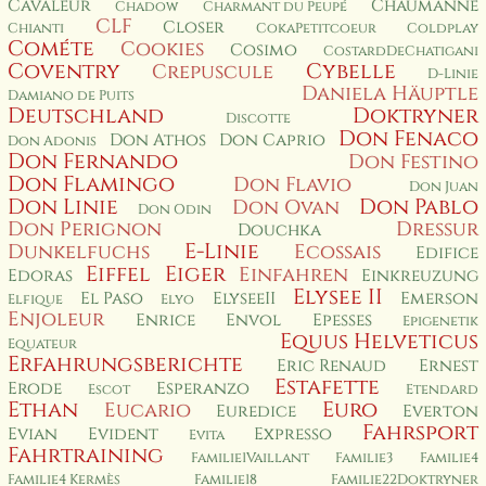
Cavaleur
Chaumanne
Chadow
Charmant du Peupé
CLF
Closer
Chianti
CokaPetitcoeur
Coldplay
Cométe
Cookies
Cosimo
CostardDeChatigani
Coventry
Cybelle
Crepuscule
D-Linie
Daniela Häuptle
Damiano de Puits
Deutschland
Doktryner
Discotte
Don Fenaco
Don Athos
Don Caprio
Don Adonis
Don Fernando
Don Festino
Don Flamingo
Don Flavio
Don Juan
Don Linie
Don Pablo
Don Ovan
Don Odin
Don Perignon
Dressur
Douchka
E-Linie
Dunkelfuchs
Ecossais
Edifice
Eiffel
Eiger
Einfahren
Edoras
Einkreuzung
Elysee II
El Paso
ElyseeII
Emerson
Elfique
Elyo
Enjoleur
Enrice
Envol
Epesses
Epigenetik
Equus Helveticus
Equateur
Erfahrungsberichte
Eric Renaud
Ernest
Estafette
Erode
Esperanzo
Escot
Etendard
Ethan
Euro
Eucario
Euredice
Everton
Fahrsport
Evian
Evident
Expresso
Evita
Fahrtraining
Familie1Vaillant
Familie3
Familie4
Familie4 Kermès
Familie18
Familie22Doktryner