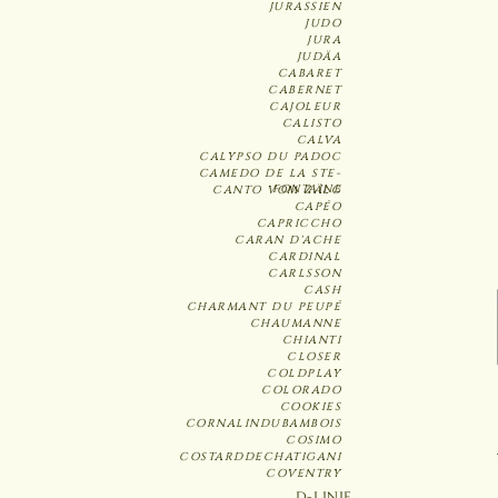
JURASSIEN
JUDO
JURA
JUDÄA
CABARET
CABERNET
CAJOLEUR
CALISTO
CALVA
CALYPSO DU PADOC
CAMEDO DE LA STE-
FONTAINE
CANTO VOM ZÄLG
CAPÉO
CAPRICCHO
CARAN D'ACHE
CARDINAL
CARLSSON
CASH
CHARMANT DU PEUPÉ
CHAUMANNE
CHIANTI
CLOSER
COLDPLAY
COLORADO
COOKIES
CORNALINDUBAMBOIS
COSIMO
COSTARDDECHATIGANI
COVENTRY
D-LINIE