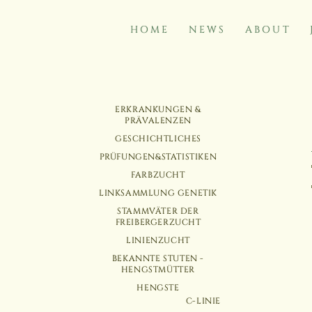
HOME
NEWS
ABOUT
NAVIGATION
NAVIGATION
ERKRANKUNGEN &
ÜBERSPRINGEN
ÜBERSPRINGEN
PRÄVALENZEN
GESCHICHTLICHES
PRÜFUNGEN&STATISTIKEN
FARBZUCHT
LINKSAMMLUNG GENETIK
STAMMVÄTER DER
FREIBERGERZUCHT
LINIENZUCHT
BEKANNTE STUTEN -
HENGSTMÜTTER
HENGSTE
C-LINIE