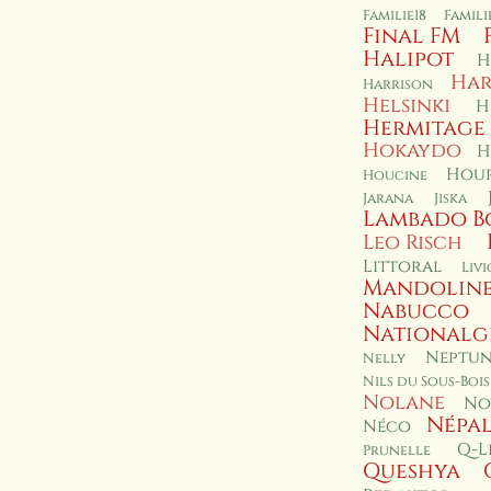
Familie18
Famil
Final FM
Halipot
H
Har
Harrison
Helsinki
H
Hermitage
Hokaydo
H
Hour
Houcine
Jarana
Jiska
Lambado B
Leo Risch
Littoral
Livi
Mandolin
Nabucco
Nationalg
Neptun
Nelly
Nils du Sous-Bois
Nolane
No
Népa
Néco
Q-L
Prunelle
Queshya