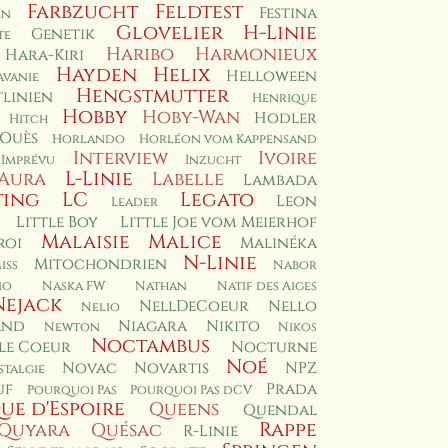
Farbzucht
Feldtest
Festina
en
Glovelier
H-Linie
Genetik
te
Haribo
Harmonieux
Hara-Kiri
Hayden
Helix
Helloween
avanie
Hengstmutter
linien
Henrique
Hobby
Hoby-Wan
Hodler
Hitch
 Ouès
Horlando
Horléon vom Kappensand
Interview
Ivoire
Imprévu
Inzucht
L-Linie
'Aura
Labelle
Lambada
ting
LC
Legato
Leon
Leader
Little Boy
Little Joe vom Meierhof
Malaisie
Malice
roi
Malinéka
N-Linie
Mitochondrien
iss
Nabor
no
Naska FW
Nathan
Natif des Aiges
Nejack
NellDeCoeur
Nello
Nelio
and
Niagara
Nikito
Newton
Nikos
Noctambus
le Coeur
Nocturne
Noé
Novac
Novartis
NPZ
talgie
uf
Prada
Pourquoi Pas
Pourquoi Pas dCV
ue d'Espoire
Queens
Quendal
Rappe
Quyara
Quésac
R-Linie