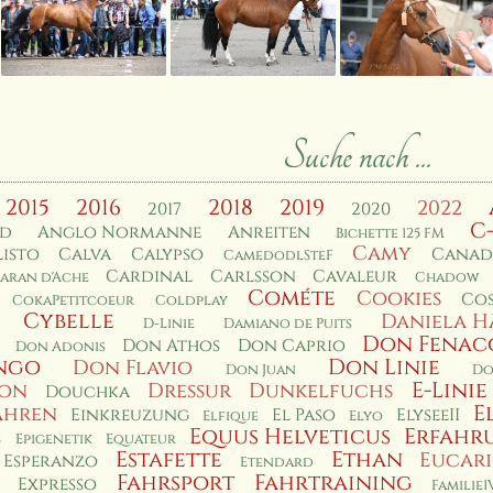
Suche nach ...
2015
2016
2018
2019
2022
2017
2020
C
rd
Anglo Normanne
Anreiten
Bichette 125 FM
Camy
isto
Calva
Calypso
Canad
CamedodlSteF
Cardinal
Carlsson
Cavaleur
aran d'Ache
Chadow
Cométe
Cookies
Co
CokaPetitcoeur
Coldplay
Cybelle
Daniela H
D-Linie
Damiano de Puits
Don Fenac
Don Athos
Don Caprio
Don Adonis
ngo
Don Linie
Don Flavio
Don Juan
Do
E-Linie
non
Dressur
Dunkelfuchs
Douchka
E
ahren
Einkreuzung
El Paso
ElyseeII
Elfique
Elyo
Equus Helveticus
Erfahr
s
Epigenetik
Equateur
Estafette
Ethan
Eucar
Esperanzo
Etendard
Fahrsport
Fahrtraining
Expresso
Familie1