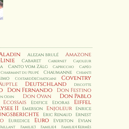
Aladin
Amazone
Alezan brulé
-Linie
Cabaret
Cabernet
Cajoleur
a
Canto vom Zälg
Capriccho
Capéo
Chaumanne
Charmant du Peupé
Chianti
Coventry
simo
CostardDeChatigani
Deutschland
äuptle
Discotte
o
Don Fernando
Don Festino
Don Pablo
Don Ovan
n Odin
Eiffel
Ecossais
Edifice
Edoras
lysee II
Enjoleur
Emerson
Enrice
ungsberichte
Eric Renaud
Ernest
Euro
io
Euredice
Everton
Evian
Vaillant
Familie3
Familie4
Familie4 Kermès