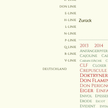
DON LINIE
E-LINIE
H-LINIE
Zurück
L-LINIE
N-LINIE
P-LINIE
2013
2014
Q-LINIE
Anfängerpfe
R-LINIE
Cajoline
Cal
V-LINIE
Caran d'Ache
C
CLF
Closer
DEUTSCHLAND
Crepuscule
Doktryner
Don Flami
Don Perig
Eiger
Einf
Envol
Epesse
Erode
Escot
Evident
Evita