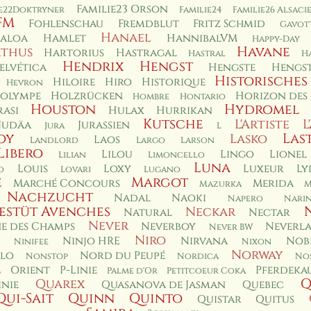
Familie23 Orson
ie22Doktryner
Familie24
Familie26 Alsaci
FM
Fohlenschau
Fremdblut
Fritz Schmid
Gavot
Hanael
aloa
Hamlet
HannibalVM
Happy-Day
Havane
thus
Hartorius
Hastragal
Hastral
H
Hendrix
Hengst
elvética
Hengste
Hengst
Historisches
Hiloire
Hiro
Historique
Hevron
olympe
Holzrücken
Horizon des
Hombre
Hontario
Houston
Hydromel
asi
Hulax
Hurrikan
Kutsche
L'Artiste
L
Judäa
Jurassien
Jura
L
oy
Las
Lasko
Laos
Landlord
Largo
Larson
Libero
Lilou
Lingo
Lionel
Lilian
Limoncello
Luna
Louis
Loxy
Luxeur
Ly
o
Lovari
Lugano
e
Margot
Marché Concours
Merida
Mazurka
M
Nachzucht
Nadal
Naoki
Napero
Nari
estüt Avenches
Neckar
Natural
Nectar
Never
e des Champs
Neverboy
Neverl
Never BW
Niro
Ninjo HRE
Nirvana
Nob
Ninifee
Nixon
Norway
lo
Nord du Peupé
Nonstop
Nordica
Nos
l
Orient
P-Linie
Pferdeka
Palme d'Or
Petitcoeur Coka
Q
Quarex
inie
Quasanova de Jasman
Quebec
Qui-Sait
Quinn
Quinto
Quistar
Quitus