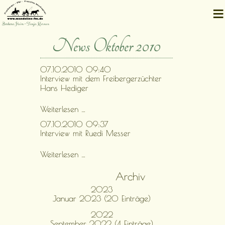
≡
Barbara Heim • Tanja Kernen
News Oktober 2010
07.10.2010 09:40
Interview mit dem Freibergerzüchter
Hans Hediger
Interview
Weiterlesen …
mit
07.10.2010 09:37
dem
Interview mit Ruedi Messer
Freibergerzüchter
Hans
Hediger
Interview
Weiterlesen …
mit
Ruedi
Archiv
Messer
2023
Januar 2023 (20 Einträge)
2022
September 2022 (4 Einträge)