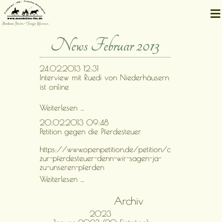
≡
Barbara Heim • Tanja Kernen
News Februar 2013
24.02.2013 12:31
Interview mit Ruedi von Niederhäusern
ist online
Interview
Weiterlesen …
mit
20.02.2013 09:48
Ruedi
Petition gegen die Pferdesteuer
von
Niederhäusern
https://www.openpetition.de/petition/online/nein-
ist
zur-pferdesteuer-denn-wir-sagen-ja-
online
zu-unseren-pferden
Petition
Weiterlesen …
gegen
die
Archiv
Pferdesteuer
2023