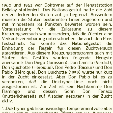
1960 und 1962 war Doktryner auf der Hengststation
Bellelay stationiert. Das Nationalgestüt hatte die Zahl
der zu deckenden Stuten auf 30 begrenzt. Ausserdem
mussten die Stuten bestimmten Linien zugehören und
mit mindestens 84 Punkten bewertet worden sein.
Voraussetzung für die Zulassung zu diesem
Kreuzungsversuch war ausserdem, daß die Züchter eine
Verkaufsvereinbarung unterschrieben, die auch den Preis
festschrieb. So konnte das Nationalgestüt die
Einhaltung der Regeln für diesen Zuchtversuch
garantieren. Aus diesem Kreuzungsprogramm auch mit
Stuten des Gestüts wurden folgende Hengste
anerkannt: Don Diego (Jurassien), Don Camillo (Verdict),
Don Quichotte (Héroique), Don Pedro (Raceur) und Don
Pablo (Héroique). Don Quichotte (1959) wurde nur kurz
in der Zucht eingesetzt. Aber Don Pablo ist es zu
verdanken, daß die Doktryner-Linie noch nicht
ausgestorben ist. Zur Zeit ist sein Nachkomme Don
Flamingo und dessen Sohn Don Fenaco
(mütterlicherseits auf Alsacien gezogen) in der Zucht
aktiv.
"..Doktryner gab liebenswürdige, temperamentvolle aber