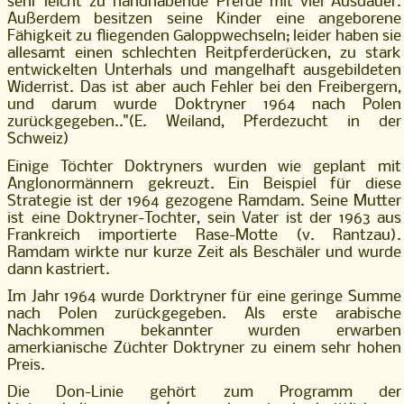
sehr leicht zu handhabende Pferde mit viel Ausdauer.
Außerdem besitzen seine Kinder eine angeborene
Fähigkeit zu fliegenden Galoppwechseln; leider haben sie
allesamt einen schlechten Reitpferderücken, zu stark
entwickelten Unterhals und mangelhaft ausgebildeten
Widerrist. Das ist aber auch Fehler bei den Freibergern,
und darum wurde Doktryner 1964 nach Polen
zurückgegeben.."(E. Weiland, Pferdezucht in der
Schweiz)
Einige Töchter Doktryners wurden wie geplant mit
Anglonormännern gekreuzt. Ein Beispiel für diese
Strategie ist der 1964 gezogene Ramdam. Seine Mutter
ist eine Doktryner-Tochter, sein Vater ist der 1963 aus
Frankreich importierte Rase-Motte (v. Rantzau).
Ramdam wirkte nur kurze Zeit als Beschäler und wurde
dann kastriert.
Im Jahr 1964 wurde Dorktryner für eine geringe Summe
nach Polen zurückgegeben. Als erste arabische
Nachkommen bekannter wurden erwarben
amerkianische Züchter Doktryner zu einem sehr hohen
Preis.
Die Don-Linie gehört zum Programm der