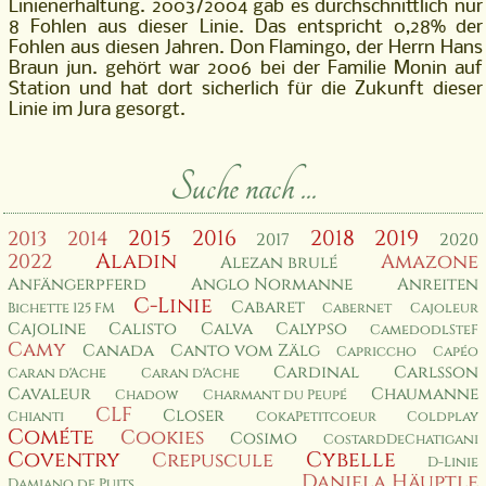
Linienerhaltung. 2003/2004 gab es durchschnittlich nur
8 Fohlen aus dieser Linie. Das entspricht 0,28% der
Fohlen aus diesen Jahren. Don Flamingo, der Herrn Hans
Braun jun. gehört war 2006 bei der Familie Monin auf
Station und hat dort sicherlich für die Zukunft dieser
Linie im Jura gesorgt.
Suche nach ...
2015
2016
2018
2019
2013
2014
2017
2020
Aladin
2022
Amazone
Alezan brulé
Anfängerpferd
Anglo Normanne
Anreiten
C-Linie
Cabaret
Bichette 125 FM
Cabernet
Cajoleur
Cajoline
Calisto
Calva
Calypso
CamedodlSteF
Camy
Canada
Canto vom Zälg
Capriccho
Capéo
Cardinal
Carlsson
Caran d'Ache
Caran d'Ache
Cavaleur
Chaumanne
Chadow
Charmant du Peupé
CLF
Closer
Chianti
CokaPetitcoeur
Coldplay
Cométe
Cookies
Cosimo
CostardDeChatigani
Coventry
Cybelle
Crepuscule
D-Linie
Daniela Häuptle
Damiano de Puits