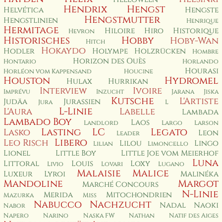
Hendrix
Hengst
Helvética
Hengste
Hengstmutter
Hengstlinien
Henrique
Hermitage
Hiloire
Hiro
Historique
Hevron
Historisches
Hobby
Hoby-Wan
Hitch
Hokaydo
Hodler
Holympe
Holzrücken
Hombre
Horizon des Ouès
Hontario
Horlando
Hourasi
Horléon vom Kappensand
Houcine
Houston
Hydromel
Hulax
Hurrikan
Interview
Ivoire
Imprévu
Inzucht
Jarana
Jiska
Kutsche
L'Artiste
Judäa
Jurassien
Jura
L
L-Linie
L'Aura
Labelle
Lambada
Lambado Boy
Laos
Landlord
Largo
Larson
Lasting
LC
Legato
Lasko
Leon
Leader
Libero
Leo Risch
Lilou
Lingo
Lilian
Limoncello
Lionel
Little Boy
Little Joe vom Meierhof
Luna
Littoral
Louis
Loxy
Livio
Lovari
Lugano
Malaisie
Malice
Luxeur
Lyroi
Malinéka
Mandoline
Margot
Marché Concours
N-Linie
Merida
Mitochondrien
Mazurka
Miss
Nabucco
Nachzucht
Nadal
Naoki
Nabor
Napero
Narino
Naska FW
Nathan
Natif des Aiges