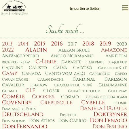
≡
Importierte Seiten
Barbara Heim • Tanja Kernen
Suche nach ...
2015
2016
2018
2019
2013
2014
2017
2020
Aladin
2022
Amazone
Alezan brulé
Anfängerpferd
Anglo Normanne
Anreiten
C-Linie
Cabaret
Bichette 125 FM
Cabernet
Cajoleur
Cajoline
Calisto
Calva
Calypso
CamedodlSteF
Camy
Canada
Canto vom Zälg
Capriccho
Capéo
Cardinal
Carlsson
Caran d'Ache
Caran d'Ache
Cavaleur
Chaumanne
Chadow
Charmant du Peupé
CLF
Closer
Chianti
CokaPetitcoeur
Coldplay
Cométe
Cookies
Cosimo
CostardDeChatigani
Coventry
Cybelle
Crepuscule
D-Linie
Daniela Häuptle
Damiano de Puits
Deutschland
Doktryner
Discotte
Don Fenaco
Don Athos
Don Caprio
Don Adonis
Don Fernando
Don Festino