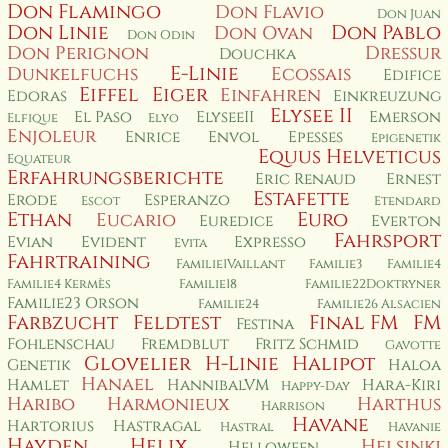
Don Flamingo
Don Flavio
Don Juan
Don Linie
Don Pablo
Don Ovan
Don Odin
Don Perignon
Dressur
Douchka
E-Linie
Dunkelfuchs
Ecossais
Edifice
Eiffel
Eiger
Einfahren
Edoras
Einkreuzung
Elysee II
El Paso
ElyseeII
Emerson
Elfique
Elyo
Enjoleur
Enrice
Envol
Epesses
Epigenetik
Equus Helveticus
Equateur
Erfahrungsberichte
Eric Renaud
Ernest
Estafette
Erode
Esperanzo
Escot
Etendard
Ethan
Euro
Eucario
Euredice
Everton
Fahrsport
Evian
Evident
Expresso
Evita
Fahrtraining
Familie1Vaillant
Familie3
Familie4
Familie4 Kermès
Familie18
Familie22Doktryner
Familie23 Orson
Familie24
Familie26 Alsacien
Farbzucht
Feldtest
Final FM
FM
Festina
Fohlenschau
Fremdblut
Fritz Schmid
Gavotte
Glovelier
H-Linie
Halipot
Genetik
Haloa
Hanael
Hamlet
HannibalVM
Hara-Kiri
Happy-Day
Haribo
Harmonieux
Harthus
Harrison
Havane
Hartorius
Hastragal
Hastral
Havanie
Hayden
Helix
Helsinki
Helloween