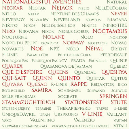
Nationalgestüt Avenches
Natural
Nejack
Neckar
Nectar
NellDeCoeur
Nelio
Never
Nello
Neptune des Champs
Nelly
Neverboy
Neverland
Niagara
Never BW
Newton
Nikito
Ninjo HRE
Nikos
Nils du Sous-Bois
Ninifee
Noctambus
Niro
Nirvana
Noble Coeur
Nixon
Nolane
Nocturne
Nolo
Nonstop
Norway
Nord du Peupé
Novac
Nordica
Nostalgie
Noé
Népal
Novartis
NPZ
Néco
Orient
P-Linie
Pferdekauf
Palme d'Or
Petitcoeur Coka
Prada
Q-Linie
Pourquoi Pas
Pourquoi Pas dCV
Prunelle
Quarex
Quasanova de Jasman
Quebec
Que d'Espoire
Queshya
Queens
Quendal
Qui-Sait
Quinn
Quinto
Quistar
Quitus
Rappe
Quyara
Quésac
R-Linie
Redaktor
Rico
Samira
Schimmel
Rothschild
Schwand
Schweiz
Springen
Selle francais
Socrate
Stammzuchtbuch
Stationstest
Stute
Therapiepferd
Stübben Derby
Termine
Trevis
U-Linie
V-Linie
UniqueD'Avril
Ursprung
Vaillant
Uran
Valentino
Valenzio
Vako
Vartan
Vitali
Verwandtschaftsgrad
Verwandtschaftskoeffizient