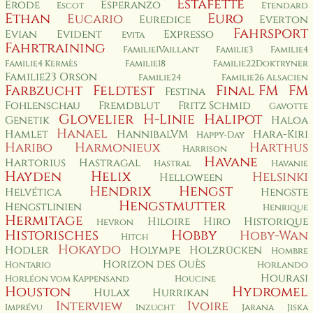
Estafette
Erode
Esperanzo
Escot
Etendard
Ethan
Euro
Eucario
Euredice
Everton
Fahrsport
Evian
Evident
Expresso
Evita
Fahrtraining
Familie1Vaillant
Familie3
Familie4
Familie4 Kermès
Familie18
Familie22Doktryner
Familie23 Orson
Familie24
Familie26 Alsacien
Farbzucht
Feldtest
Final FM
FM
Festina
Fohlenschau
Fremdblut
Fritz Schmid
Gavotte
Glovelier
H-Linie
Halipot
Genetik
Haloa
Hanael
Hamlet
HannibalVM
Hara-Kiri
Happy-Day
Haribo
Harmonieux
Harthus
Harrison
Havane
Hartorius
Hastragal
Hastral
Havanie
Hayden
Helix
Helsinki
Helloween
Hendrix
Hengst
Helvética
Hengste
Hengstmutter
Hengstlinien
Henrique
Hermitage
Hiloire
Hiro
Historique
Hevron
Historisches
Hobby
Hoby-Wan
Hitch
Hokaydo
Hodler
Holympe
Holzrücken
Hombre
Horizon des Ouès
Hontario
Horlando
Hourasi
Horléon vom Kappensand
Houcine
Houston
Hydromel
Hulax
Hurrikan
Interview
Ivoire
Imprévu
Inzucht
Jarana
Jiska