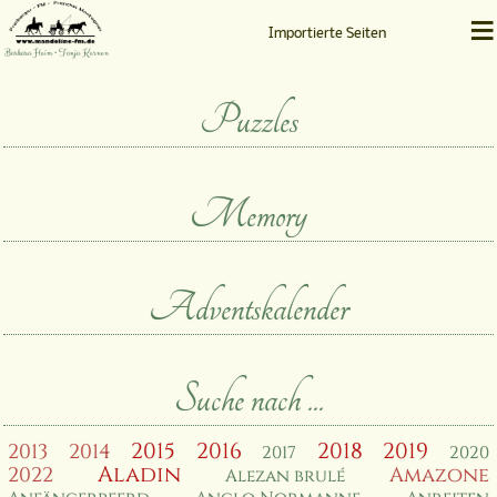
≡
Importierte Seiten
Barbara Heim • Tanja Kernen
Puzzles
Memory
Adventskalender
Suche nach ...
2015
2016
2018
2019
2013
2014
2017
2020
Aladin
2022
Amazone
Alezan brulé