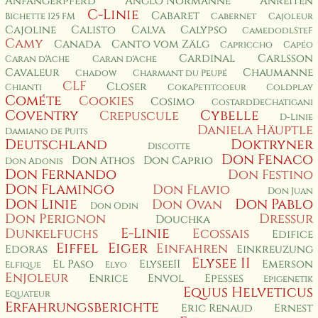
Anfängerpferd
Anglo Normanne
Anreiten
C-Linie
Cabaret
Bichette 125 FM
Cabernet
Cajoleur
Cajoline
Calisto
Calva
Calypso
CamedodlSteF
Camy
Canada
Canto vom Zälg
Capriccho
Capéo
Cardinal
Carlsson
Caran d'Ache
Caran d'Ache
Cavaleur
Chaumanne
Chadow
Charmant du Peupé
CLF
Closer
Chianti
CokaPetitcoeur
Coldplay
Cométe
Cookies
Cosimo
CostardDeChatigani
Coventry
Cybelle
Crepuscule
D-Linie
Daniela Häuptle
Damiano de Puits
Deutschland
Doktryner
Discotte
Don Fenaco
Don Athos
Don Caprio
Don Adonis
Don Fernando
Don Festino
Don Flamingo
Don Flavio
Don Juan
Don Linie
Don Pablo
Don Ovan
Don Odin
Don Perignon
Dressur
Douchka
E-Linie
Dunkelfuchs
Ecossais
Edifice
Eiffel
Eiger
Einfahren
Edoras
Einkreuzung
Elysee II
El Paso
ElyseeII
Emerson
Elfique
Elyo
Enjoleur
Enrice
Envol
Epesses
Epigenetik
Equus Helveticus
Equateur
Erfahrungsberichte
Eric Renaud
Ernest