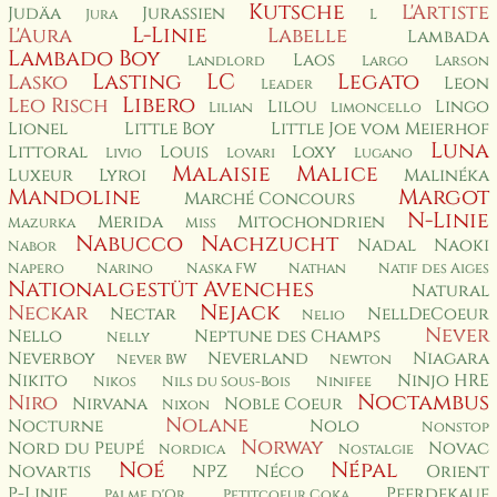
Kutsche
L'Artiste
Judäa
Jurassien
Jura
L
L-Linie
L'Aura
Labelle
Lambada
Lambado Boy
Laos
Landlord
Largo
Larson
Lasting
LC
Legato
Lasko
Leon
Leader
Libero
Leo Risch
Lilou
Lingo
Lilian
Limoncello
Lionel
Little Boy
Little Joe vom Meierhof
Luna
Littoral
Louis
Loxy
Livio
Lovari
Lugano
Malaisie
Malice
Luxeur
Lyroi
Malinéka
Mandoline
Margot
Marché Concours
N-Linie
Merida
Mitochondrien
Mazurka
Miss
Nabucco
Nachzucht
Nadal
Naoki
Nabor
Napero
Narino
Naska FW
Nathan
Natif des Aiges
Nationalgestüt Avenches
Natural
Nejack
Neckar
Nectar
NellDeCoeur
Nelio
Never
Nello
Neptune des Champs
Nelly
Neverboy
Neverland
Niagara
Never BW
Newton
Nikito
Ninjo HRE
Nikos
Nils du Sous-Bois
Ninifee
Noctambus
Niro
Nirvana
Noble Coeur
Nixon
Nolane
Nocturne
Nolo
Nonstop
Norway
Nord du Peupé
Novac
Nordica
Nostalgie
Noé
Népal
Novartis
NPZ
Néco
Orient
P-Linie
Pferdekauf
Palme d'Or
Petitcoeur Coka