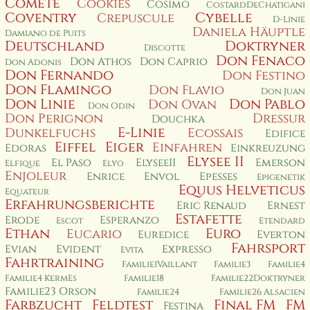
Cométe
Cookies
Cosimo
CostardDeChatigani
Coventry
Cybelle
Crepuscule
D-Linie
Daniela Häuptle
Damiano de Puits
Deutschland
Doktryner
Discotte
Don Fenaco
Don Athos
Don Caprio
Don Adonis
Don Fernando
Don Festino
Don Flamingo
Don Flavio
Don Juan
Don Linie
Don Pablo
Don Ovan
Don Odin
Don Perignon
Dressur
Douchka
E-Linie
Dunkelfuchs
Ecossais
Edifice
Eiffel
Eiger
Einfahren
Edoras
Einkreuzung
Elysee II
El Paso
ElyseeII
Emerson
Elfique
Elyo
Enjoleur
Enrice
Envol
Epesses
Epigenetik
Equus Helveticus
Equateur
Erfahrungsberichte
Eric Renaud
Ernest
Estafette
Erode
Esperanzo
Escot
Etendard
Ethan
Euro
Eucario
Euredice
Everton
Fahrsport
Evian
Evident
Expresso
Evita
Fahrtraining
Familie1Vaillant
Familie3
Familie4
Familie4 Kermès
Familie18
Familie22Doktryner
Familie23 Orson
Familie24
Familie26 Alsacien
Farbzucht
Feldtest
Final FM
FM
Festina