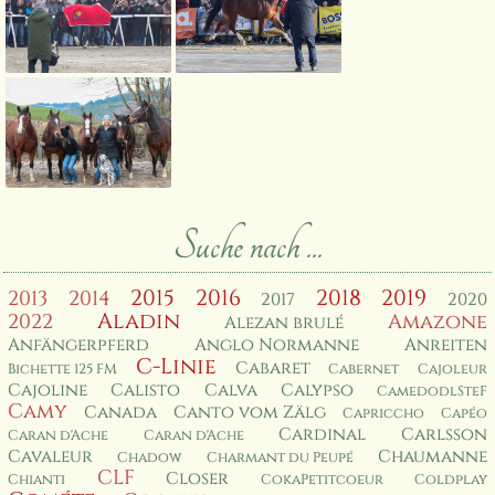
Suche nach ...
2015
2016
2018
2019
2013
2014
2017
2020
Aladin
2022
Amazone
Alezan brulé
Anfängerpferd
Anglo Normanne
Anreiten
C-Linie
Cabaret
Bichette 125 FM
Cabernet
Cajoleur
Cajoline
Calisto
Calva
Calypso
CamedodlSteF
Camy
Canada
Canto vom Zälg
Capriccho
Capéo
Cardinal
Carlsson
Caran d'Ache
Caran d'Ache
Cavaleur
Chaumanne
Chadow
Charmant du Peupé
CLF
Closer
Chianti
CokaPetitcoeur
Coldplay