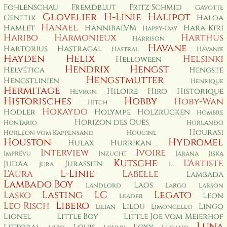
Fohlenschau
Fremdblut
Fritz Schmid
Gavotte
Glovelier
H-Linie
Halipot
Genetik
Haloa
Hanael
Hamlet
HannibalVM
Hara-Kiri
Happy-Day
Haribo
Harmonieux
Harthus
Harrison
Havane
Hartorius
Hastragal
Hastral
Havanie
Hayden
Helix
Helsinki
Helloween
Hendrix
Hengst
Helvética
Hengste
Hengstmutter
Hengstlinien
Henrique
Hermitage
Hiloire
Hiro
Historique
Hevron
Historisches
Hobby
Hoby-Wan
Hitch
Hokaydo
Hodler
Holympe
Holzrücken
Hombre
Horizon des Ouès
Hontario
Horlando
Hourasi
Horléon vom Kappensand
Houcine
Houston
Hydromel
Hulax
Hurrikan
Interview
Ivoire
Imprévu
Inzucht
Jarana
Jiska
Kutsche
L'Artiste
Judäa
Jurassien
Jura
L
L-Linie
L'Aura
Labelle
Lambada
Lambado Boy
Laos
Landlord
Largo
Larson
Lasting
LC
Legato
Lasko
Leon
Leader
Libero
Leo Risch
Lilou
Lingo
Lilian
Limoncello
Lionel
Little Boy
Little Joe vom Meierhof
Luna