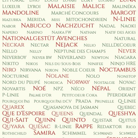
Littoral
Louis
Loxy
Livio
Lovari
Lugano
Malaisie
Malice
Luxeur
Lyroi
Malinéka
Mandoline
Margot
Marché Concours
N-Linie
Merida
Mitochondrien
Mazurka
Miss
Nabucco
Nachzucht
Nadal
Naoki
Nabor
Napero
Narino
Naska FW
Nathan
Natif des Aiges
Nationalgestüt Avenches
Natural
Nejack
Neckar
Nectar
NellDeCoeur
Nelio
Never
Nello
Neptune des Champs
Nelly
Neverboy
Neverland
Niagara
Never BW
Newton
Nikito
Ninjo HRE
Nikos
Nils du Sous-Bois
Ninifee
Noctambus
Niro
Nirvana
Noble Coeur
Nixon
Nolane
Nocturne
Nolo
Nonstop
Norway
Nord du Peupé
Novac
Nordica
Nostalgie
Noé
Népal
Novartis
NPZ
Néco
Orient
P-Linie
Pferdekauf
Palme d'Or
Petitcoeur Coka
Prada
Q-Linie
Pourquoi Pas
Pourquoi Pas dCV
Prunelle
Quarex
Quasanova de Jasman
Quebec
Que d'Espoire
Queshya
Queens
Quendal
Qui-Sait
Quinn
Quinto
Quistar
Quitus
Rappe
Quyara
Quésac
R-Linie
Redaktor
Rico
Samira
Schimmel
Rothschild
Schwand
Schweiz