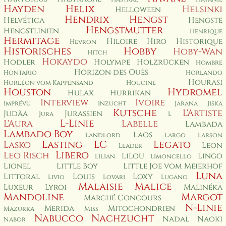
Hayden
Helix
Helsinki
Helloween
Hendrix
Hengst
Helvética
Hengste
Hengstmutter
Hengstlinien
Henrique
Hermitage
Hiloire
Hiro
Historique
Hevron
Historisches
Hobby
Hoby-Wan
Hitch
Hokaydo
Hodler
Holympe
Holzrücken
Hombre
Horizon des Ouès
Hontario
Horlando
Hourasi
Horléon vom Kappensand
Houcine
Houston
Hydromel
Hulax
Hurrikan
Interview
Ivoire
Imprévu
Inzucht
Jarana
Jiska
Kutsche
L'Artiste
Judäa
Jurassien
Jura
L
L-Linie
L'Aura
Labelle
Lambada
Lambado Boy
Laos
Landlord
Largo
Larson
Lasting
LC
Legato
Lasko
Leon
Leader
Libero
Leo Risch
Lilou
Lingo
Lilian
Limoncello
Lionel
Little Boy
Little Joe vom Meierhof
Luna
Littoral
Louis
Loxy
Livio
Lovari
Lugano
Malaisie
Malice
Luxeur
Lyroi
Malinéka
Mandoline
Margot
Marché Concours
N-Linie
Merida
Mitochondrien
Mazurka
Miss
Nabucco
Nachzucht
Nadal
Naoki
Nabor