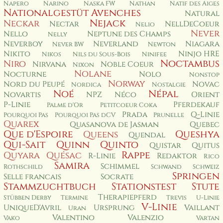
Napero
Narino
Naska FW
Nathan
Natif des Aiges
Nationalgestüt Avenches
Natural
Nejack
Neckar
Nectar
NellDeCoeur
Nelio
Never
Nello
Neptune des Champs
Nelly
Neverboy
Neverland
Niagara
Never BW
Newton
Nikito
Ninjo HRE
Nikos
Nils du Sous-Bois
Ninifee
Noctambus
Niro
Nirvana
Noble Coeur
Nixon
Nolane
Nocturne
Nolo
Nonstop
Norway
Nord du Peupé
Novac
Nordica
Nostalgie
Noé
Népal
Novartis
NPZ
Néco
Orient
P-Linie
Pferdekauf
Palme d'Or
Petitcoeur Coka
Prada
Q-Linie
Pourquoi Pas
Pourquoi Pas dCV
Prunelle
Quarex
Quasanova de Jasman
Quebec
Que d'Espoire
Queshya
Queens
Quendal
Qui-Sait
Quinn
Quinto
Quistar
Quitus
Rappe
Quyara
Quésac
R-Linie
Redaktor
Rico
Samira
Schimmel
Rothschild
Schwand
Schweiz
Springen
Selle francais
Socrate
Stammzuchtbuch
Stationstest
Stute
Therapiepferd
Stübben Derby
Termine
Trevis
U-Linie
V-Linie
UniqueD'Avril
Ursprung
Vaillant
Uran
Valentino
Valenzio
Vako
Vartan