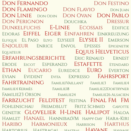
Don Fernando
Don Festino
Don Flamingo
Don Flavio
Don Juan
Don Linie
Don Pablo
Don Ovan
Don Odin
Don Perignon
Dressur
Douchka
E-Linie
Dunkelfuchs
Ecossais
Edifice
Eiffel
Eiger
Einfahren
Edoras
Einkreuzung
Elysee II
El Paso
ElyseeII
Emerson
Elfique
Elyo
Enjoleur
Enrice
Envol
Epesses
Epigenetik
Equus Helveticus
Equateur
Erfahrungsberichte
Eric Renaud
Ernest
Estafette
Erode
Esperanzo
Escot
Etendard
Ethan
Euro
Eucario
Euredice
Everton
Fahrsport
Evian
Evident
Expresso
Evita
Fahrtraining
Familie1Vaillant
Familie3
Familie4
Familie4 Kermès
Familie18
Familie22Doktryner
Familie23 Orson
Familie24
Familie26 Alsacien
Farbzucht
Feldtest
Final FM
FM
Festina
Fohlenschau
Fremdblut
Fritz Schmid
Gavotte
Glovelier
H-Linie
Halipot
Genetik
Haloa
Hanael
Hamlet
HannibalVM
Hara-Kiri
Happy-Day
Haribo
Harmonieux
Harthus
Harrison
Havane
Hartorius
Hastragal
Hastral
Havanie