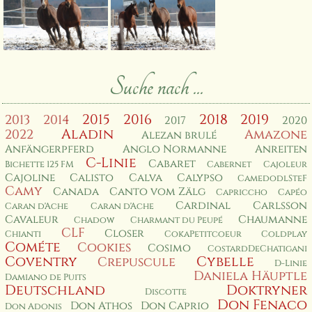
Suche nach ...
2015
2016
2018
2019
2013
2014
2017
2020
Aladin
2022
Amazone
Alezan brulé
Anfängerpferd
Anglo Normanne
Anreiten
C-Linie
Cabaret
Bichette 125 FM
Cabernet
Cajoleur
Cajoline
Calisto
Calva
Calypso
CamedodlSteF
Camy
Canada
Canto vom Zälg
Capriccho
Capéo
Cardinal
Carlsson
Caran d'Ache
Caran d'Ache
Cavaleur
Chaumanne
Chadow
Charmant du Peupé
CLF
Closer
Chianti
CokaPetitcoeur
Coldplay
Cométe
Cookies
Cosimo
CostardDeChatigani
Coventry
Cybelle
Crepuscule
D-Linie
Daniela Häuptle
Damiano de Puits
Deutschland
Doktryner
Discotte
Don Fenaco
Don Athos
Don Caprio
Don Adonis