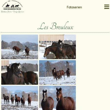
≡
Fotoserien
Barbara Heim • Tanja Kernen
Les Breuleux