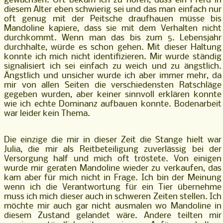
gewachsen. Oft bekam ich zu hören, dass ein Pferd in
diesem Alter eben schwierig sei und das man einfach nur
oft genug mit der Peitsche draufhauen müsse bis
Mandoline kapiere, dass sie mit dem Verhalten nicht
durchkommt. Wenn man das bis zum 5. Lebensjahr
durchhalte, würde es schon gehen. Mit dieser Haltung
konnte ich mich nicht identifizieren. Mir wurde ständig
signalisiert ich sei einfach zu weich und zu ängstlich.
Ängstlich und unsicher wurde ich aber immer mehr, da
mir von allen Seiten die verschiedensten Ratschläge
gegeben wurden, aber keiner sinnvoll erklären konnte
wie ich echte Dominanz aufbauen konnte. Bodenarbeit
war leider kein Thema.
Die einzige die mir in dieser Zeit die Stange hielt war
Julia, die mir als Reitbeteiligung zuverlässig bei der
Versorgung half und mich oft tröstete. Von einigen
wurde mir geraten Mandoline wieder zu verkaufen, das
kam aber für mich nicht in Frage. Ich bin der Meinung
wenn ich die Verantwortung für ein Tier übernehme
muss ich mich dieser auch in schweren Zeiten stellen. Ich
möchte mir auch gar nicht ausmalen wo Mandoline in
diesem Zustand gelandet wäre. Andere teilten mir