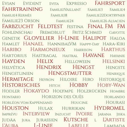
Fahrsport
Evian
Evident
Expresso
Evita
Fahrtraining
Familie1Vaillant
Familie3
Familie4
Familie4 Kermès
Familie18
Familie22Doktryner
Familie23 Orson
Familie24
Familie26 Alsacien
Farbzucht
Feldtest
Final FM
FM
Festina
Fohlenschau
Fremdblut
Fritz Schmid
Gavotte
Glovelier
H-Linie
Halipot
Genetik
Haloa
Hanael
Hamlet
HannibalVM
Hara-Kiri
Happy-Day
Haribo
Harmonieux
Harthus
Harrison
Havane
Hartorius
Hastragal
Hastral
Havanie
Hayden
Helix
Helsinki
Helloween
Hendrix
Hengst
Helvética
Hengste
Hengstmutter
Hengstlinien
Henrique
Hermitage
Hiloire
Hiro
Historique
Hevron
Historisches
Hobby
Hoby-Wan
Hitch
Hokaydo
Hodler
Holympe
Holzrücken
Hombre
Horizon des Ouès
Hontario
Horlando
Hourasi
Horléon vom Kappensand
Houcine
Houston
Hydromel
Hulax
Hurrikan
Interview
Ivoire
Imprévu
Inzucht
Jarana
Jiska
Kutsche
L'Artiste
Judäa
Jurassien
Jura
L
L-Linie
L'Aura
Labelle
Lambada