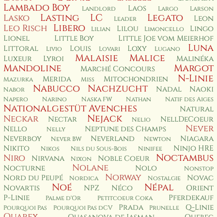
Lambado Boy
Laos
Landlord
Largo
Larson
Lasting
LC
Legato
Lasko
Leon
Leader
Libero
Leo Risch
Lilou
Lingo
Lilian
Limoncello
Lionel
Little Boy
Little Joe vom Meierhof
Luna
Littoral
Louis
Loxy
Livio
Lovari
Lugano
Malaisie
Malice
Luxeur
Lyroi
Malinéka
Mandoline
Margot
Marché Concours
N-Linie
Merida
Mitochondrien
Mazurka
Miss
Nabucco
Nachzucht
Nadal
Naoki
Nabor
Napero
Narino
Naska FW
Nathan
Natif des Aiges
Nationalgestüt Avenches
Natural
Nejack
Neckar
Nectar
NellDeCoeur
Nelio
Never
Nello
Neptune des Champs
Nelly
Neverboy
Neverland
Niagara
Never BW
Newton
Nikito
Ninjo HRE
Nikos
Nils du Sous-Bois
Ninifee
Noctambus
Niro
Nirvana
Noble Coeur
Nixon
Nolane
Nocturne
Nolo
Nonstop
Norway
Nord du Peupé
Novac
Nordica
Nostalgie
Noé
Népal
Novartis
NPZ
Néco
Orient
P-Linie
Pferdekauf
Palme d'Or
Petitcoeur Coka
Prada
Q-Linie
Pourquoi Pas
Pourquoi Pas dCV
Prunelle
Quarex