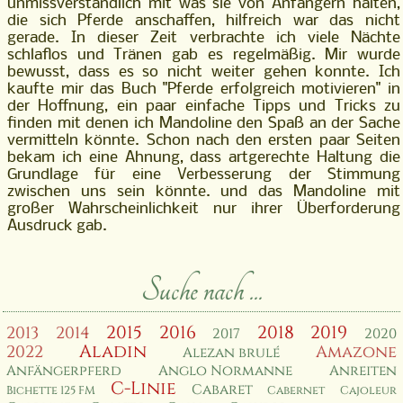
unmissverständlich mit was sie von Anfängern halten,
die sich Pferde anschaffen, hilfreich war das nicht
gerade. In dieser Zeit verbrachte ich viele Nächte
schlaflos und Tränen gab es regelmäßig. Mir wurde
bewusst, dass es so nicht weiter gehen konnte. Ich
kaufte mir das Buch "Pferde erfolgreich motivieren" in
der Hoffnung, ein paar einfache Tipps und Tricks zu
finden mit denen ich Mandoline den Spaß an der Sache
vermitteln könnte. Schon nach den ersten paar Seiten
bekam ich eine Ahnung, dass artgerechte Haltung die
Grundlage für eine Verbesserung der Stimmung
zwischen uns sein könnte. und das Mandoline mit
großer Wahrscheinlichkeit nur ihrer Überforderung
Ausdruck gab.
Suche nach ...
2015
2016
2018
2019
2013
2014
2017
2020
Aladin
2022
Amazone
Alezan brulé
Anfängerpferd
Anglo Normanne
Anreiten
C-Linie
Cabaret
Bichette 125 FM
Cabernet
Cajoleur