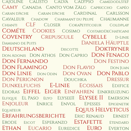
Cajoline
Calisto
Calva
Calypso
CamedodlSteF
Camy
Canada
Canto vom Zälg
Capriccho
Capéo
Cardinal
Carlsson
Caran d'Ache
Caran d'Ache
Cavaleur
Chaumanne
Chadow
Charmant du Peupé
CLF
Closer
Chianti
CokaPetitcoeur
Coldplay
Cométe
Cookies
Cosimo
CostardDeChatigani
Coventry
Cybelle
Crepuscule
D-Linie
Daniela Häuptle
Damiano de Puits
Deutschland
Doktryner
Discotte
Don Fenaco
Don Athos
Don Caprio
Don Adonis
Don Fernando
Don Festino
Don Flamingo
Don Flavio
Don Juan
Don Linie
Don Pablo
Don Ovan
Don Odin
Don Perignon
Dressur
Douchka
E-Linie
Dunkelfuchs
Ecossais
Edifice
Eiffel
Eiger
Einfahren
Edoras
Einkreuzung
Elysee II
El Paso
ElyseeII
Emerson
Elfique
Elyo
Enjoleur
Enrice
Envol
Epesses
Epigenetik
Equus Helveticus
Equateur
Erfahrungsberichte
Eric Renaud
Ernest
Estafette
Erode
Esperanzo
Escot
Etendard
Ethan
Euro
Eucario
Euredice
Everton