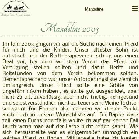
≡
Mandoline
Barbara Heim • Tanja Kernen
Mandoline 2003
Im Jahr 2003 gingen wir auf die Suche nach einem Pferd
für mich und die Kinder. Unser ältester Sohn ist
autistisch und der Reittherapieverein schlug uns einen
Deal vor, bei dem wir dem Verein das Pferd zur
Verfügung stellen sollten und dafür Beritt und
Reitstunden von dem Verein bekommen sollten.
Dementsprechend war unser Anforderungsliste ziemlich
umfangreich. Unser Pferd sollte eine Größe von
ungefähr 1,60m haben , es sollte gut ausgebildet, aber
nicht zu alt, zuverlässig, aber nicht triebig, kerngesund
und selbstverständlich nicht zu teuer sein. Meine Tochter
schwärmt für Rappen also nahmen wir diesen Punkt
auch noch in unsere Wunschliste auf. Ein Rappe wäre
toll, einen Fuchs jedenfalls wollte ich auf gar keinen Fall
(auch wenn man auf der Farbe nicht reiten kann). Wie
sich herausstellte war es einigermaßen unmöglich ein
solches Pferd zu finden. Mittlerweile habe ich kapiert