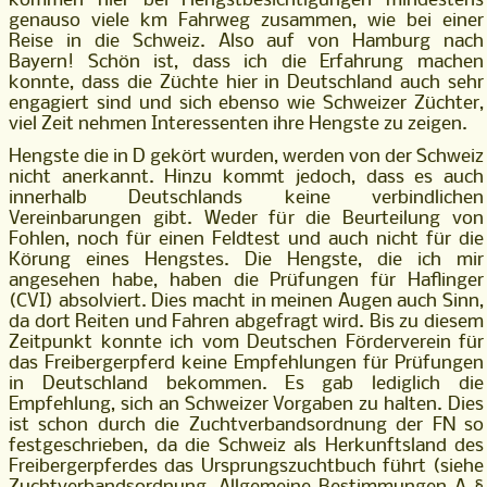
kommen hier bei Hengstbesichtigungen mindestens
genauso viele km Fahrweg zusammen, wie bei einer
Reise in die Schweiz. Also auf von Hamburg nach
Bayern! Schön ist, dass ich die Erfahrung machen
konnte, dass die Züchte hier in Deutschland auch sehr
engagiert sind und sich ebenso wie Schweizer Züchter,
viel Zeit nehmen Interessenten ihre Hengste zu zeigen.
Hengste die in D gekört wurden, werden von der Schweiz
nicht anerkannt. Hinzu kommt jedoch, dass es auch
innerhalb Deutschlands keine verbindlichen
Vereinbarungen gibt. Weder für die Beurteilung von
Fohlen, noch für einen Feldtest und auch nicht für die
Körung eines Hengstes. Die Hengste, die ich mir
angesehen habe, haben die Prüfungen für Haflinger
(CVI) absolviert. Dies macht in meinen Augen auch Sinn,
da dort Reiten und Fahren abgefragt wird. Bis zu diesem
Zeitpunkt konnte ich vom Deutschen Förderverein für
das Freibergerpferd keine Empfehlungen für Prüfungen
in Deutschland bekommen. Es gab lediglich die
Empfehlung, sich an Schweizer Vorgaben zu halten. Dies
ist schon durch die Zuchtverbandsordnung der FN so
festgeschrieben, da die Schweiz als Herkunftsland des
Freibergerpferdes das Ursprungszuchtbuch führt (siehe