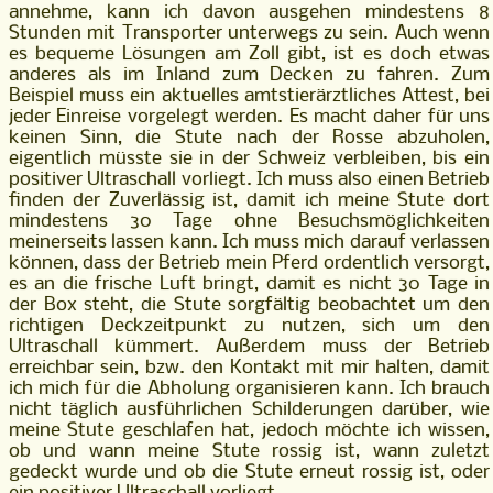
annehme, kann ich davon ausgehen mindestens 8
Stunden mit Transporter unterwegs zu sein. Auch wenn
es bequeme Lösungen am Zoll gibt, ist es doch etwas
anderes als im Inland zum Decken zu fahren. Zum
Beispiel muss ein aktuelles amtstierärztliches Attest, bei
jeder Einreise vorgelegt werden. Es macht daher für uns
keinen Sinn, die Stute nach der Rosse abzuholen,
eigentlich müsste sie in der Schweiz verbleiben, bis ein
positiver Ultraschall vorliegt. Ich muss also einen Betrieb
finden der Zuverlässig ist, damit ich meine Stute dort
mindestens 30 Tage ohne Besuchsmöglichkeiten
meinerseits lassen kann. Ich muss mich darauf verlassen
können, dass der Betrieb mein Pferd ordentlich versorgt,
es an die frische Luft bringt, damit es nicht 30 Tage in
der Box steht, die Stute sorgfältig beobachtet um den
richtigen Deckzeitpunkt zu nutzen, sich um den
Ultraschall kümmert. Außerdem muss der Betrieb
erreichbar sein, bzw. den Kontakt mit mir halten, damit
ich mich für die Abholung organisieren kann. Ich brauch
nicht täglich ausführlichen Schilderungen darüber, wie
meine Stute geschlafen hat, jedoch möchte ich wissen,
ob und wann meine Stute rossig ist, wann zuletzt
gedeckt wurde und ob die Stute erneut rossig ist, oder