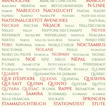
Mandoline
Margot
Marché Concours
N-Linie
Merida
Mitochondrien
Mazurka
Miss
Nabucco
Nachzucht
Nadal
Naoki
Nabor
Napero
Narino
Naska FW
Nathan
Natif des Aiges
Nationalgestüt Avenches
Natural
Nejack
Neckar
Nectar
NellDeCoeur
Nelio
Never
Nello
Neptune des Champs
Nelly
Neverboy
Neverland
Niagara
Never BW
Newton
Nikito
Ninjo HRE
Nikos
Nils du Sous-Bois
Ninifee
Noctambus
Niro
Nirvana
Noble Coeur
Nixon
Nolane
Nocturne
Nolo
Nonstop
Norway
Nord du Peupé
Novac
Nordica
Nostalgie
Noé
Népal
Novartis
NPZ
Néco
Orient
P-Linie
Pferdekauf
Palme d'Or
Petitcoeur Coka
Prada
Q-Linie
Pourquoi Pas
Pourquoi Pas dCV
Prunelle
Quarex
Quasanova de Jasman
Quebec
Que d'Espoire
Queshya
Queens
Quendal
Qui-Sait
Quinn
Quinto
Quistar
Quitus
Rappe
Quyara
Quésac
R-Linie
Redaktor
Rico
Samira
Schimmel
Rothschild
Schwand
Schweiz
Springen
Selle francais
Socrate
Stammzuchtbuch
Stationstest
Stute