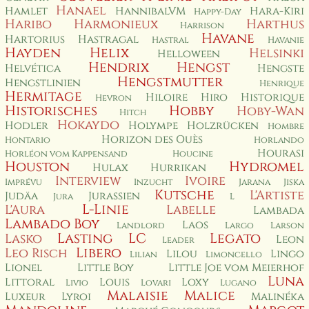
Hanael
Hamlet
HannibalVM
Hara-Kiri
Happy-Day
Haribo
Harmonieux
Harthus
Harrison
Havane
Hartorius
Hastragal
Hastral
Havanie
Hayden
Helix
Helsinki
Helloween
Hendrix
Hengst
Helvética
Hengste
Hengstmutter
Hengstlinien
Henrique
Hermitage
Hiloire
Hiro
Historique
Hevron
Historisches
Hobby
Hoby-Wan
Hitch
Hokaydo
Hodler
Holympe
Holzrücken
Hombre
Horizon des Ouès
Hontario
Horlando
Hourasi
Horléon vom Kappensand
Houcine
Houston
Hydromel
Hulax
Hurrikan
Interview
Ivoire
Imprévu
Inzucht
Jarana
Jiska
Kutsche
L'Artiste
Judäa
Jurassien
Jura
L
L-Linie
L'Aura
Labelle
Lambada
Lambado Boy
Laos
Landlord
Largo
Larson
Lasting
LC
Legato
Lasko
Leon
Leader
Libero
Leo Risch
Lilou
Lingo
Lilian
Limoncello
Lionel
Little Boy
Little Joe vom Meierhof
Luna
Littoral
Louis
Loxy
Livio
Lovari
Lugano
Malaisie
Malice
Luxeur
Lyroi
Malinéka