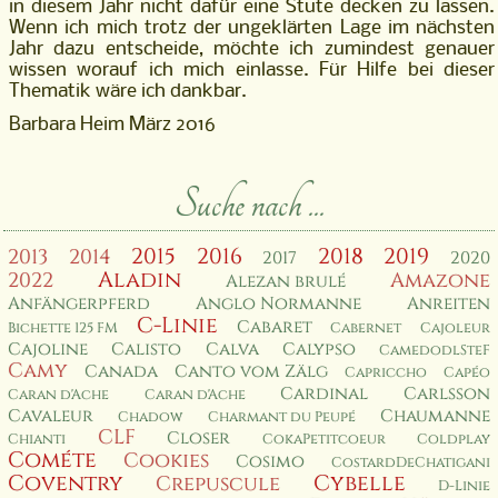
in diesem Jahr nicht dafür eine Stute decken zu lassen.
Wenn ich mich trotz der ungeklärten Lage im nächsten
Jahr dazu entscheide, möchte ich zumindest genauer
wissen worauf ich mich einlasse. Für Hilfe bei dieser
Thematik wäre ich dankbar.
Barbara Heim März 2016
Suche nach ...
2015
2016
2018
2019
2013
2014
2017
2020
Aladin
2022
Amazone
Alezan brulé
Anfängerpferd
Anglo Normanne
Anreiten
C-Linie
Cabaret
Bichette 125 FM
Cabernet
Cajoleur
Cajoline
Calisto
Calva
Calypso
CamedodlSteF
Camy
Canada
Canto vom Zälg
Capriccho
Capéo
Cardinal
Carlsson
Caran d'Ache
Caran d'Ache
Cavaleur
Chaumanne
Chadow
Charmant du Peupé
CLF
Closer
Chianti
CokaPetitcoeur
Coldplay
Cométe
Cookies
Cosimo
CostardDeChatigani
Coventry
Cybelle
Crepuscule
D-Linie