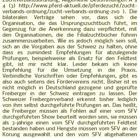
Zuchtverbandsordnung, Allgemeine Bestimmungen A §
4 (3) http://www.pferd-aktuell.de/pferdezucht/zucht-
verbands-ordnung/zucht-verbands-ordnung-zvo ). Die
bilateralen Verträge sehen vor, dass sich die
Organisation, die das Ursprungszuchtbuch führt, im
Gegenzug für die Anerkennung dazu verpflichtet, mit
den Organisationen, die die Filialzuchtbücher führen
zusammenzuarbeiten. Wie es jedoch möglich sein soll,
sich an die Vorgaben aus der Schweiz zu halten, ohne
dass es zumindest Empfehlungen für abzulegende
Prüfungen, beispielsweise als Ersatz für den Feldtest
gibt, ist mir nicht klar. Leider bekam ich keine
Empfehlung für die Umsetzung in die Praxis.
Verbindliche Vorschriften oder Empfehlungen, gibt es
also auch seitens des Fördervereins nicht. Bisher ist es
nicht möglich in Deutschland gezogene und geprüfte
Freiberger in der Schweiz eintragen zu lassen. Der
Schweizer Freibergerverband erkennt bisher lediglich
von ihm selbst durchgeführte Prüfungen an. Das heißt,
die Freiberger müssen als Fohlen auf einer vom SFV
durchgeführten Show beurteilt worden sein, sie müssen
als 3-jährige einen vom SFV durchgeführten Feldtest
bestanden haben und Hengste müssen vom SFV an der
Körung ausgewählt und den vom SFV abgehaltenen