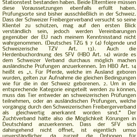
Stationstest bestanden haben. Beide Elterntiere müssen
diese Voraussetzungen ebenfalls erfüllt haben.
Prüfungsorte sind bisher ausschließlich in der Schweiz.
Dass der Schweizer Freibergerverband versucht so seine
Klientel zu schützen, mag auf den ersten Blick
verständlich sein, jedoch werden Vereinbarungen
gegenüber der EU nach meinem Kenntnisstand nicht
wahrgenommen. (Deutsches TZG § 7 (4) folgende und
Schweizerische TZV Art. 13). Auch die
Herdenbuchordnung des SFV (HBO Art. 14) würde es
dem Schweizer Verband durchaus möglich machen
ausländische Prüfungen anzuerkennen. Im HBO Art. 14
heißt es „1. Für Pferde, welche im Ausland geboren
wurden, gelten zur Aufnahme die gleichen Bedingungen
wie für die in der Schweiz geborenen. 2. Um in die
entsprechende Kategorie eingeteilt werden zu können,
muss das Tier entweder an schweizerischen Prüfungen
teilnehmen, oder an ausländischen Prüfungen, welche
vorgängig durch den Schweizerischen Freibergerverband
als gleichwertig anerkannt worden sind.“ Der
Zuchtverband hätte also die Möglichkeit Körungen in
Deutschland anzuerkennen. Dass der SFV sich
dahingehend nicht öffnet, ist eigentlich umso
unverständlicher, da zurzeit die Optionen für