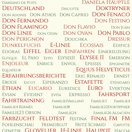
Daniela Häuptle
Damiano de Puits
Deutschland
Doktryner
Discotte
Don Fenaco
Don Athos
Don Caprio
Don Adonis
Don Fernando
Don Festino
Don Flamingo
Don Flavio
Don Juan
Don Linie
Don Pablo
Don Ovan
Don Odin
Don Perignon
Dressur
Douchka
E-Linie
Dunkelfuchs
Ecossais
Edifice
Eiffel
Eiger
Einfahren
Edoras
Einkreuzung
Elysee II
El Paso
ElyseeII
Emerson
Elfique
Elyo
Enjoleur
Enrice
Envol
Epesses
Epigenetik
Equus Helveticus
Equateur
Erfahrungsberichte
Eric Renaud
Ernest
Estafette
Erode
Esperanzo
Escot
Etendard
Ethan
Euro
Eucario
Euredice
Everton
Fahrsport
Evian
Evident
Expresso
Evita
Fahrtraining
Familie1Vaillant
Familie3
Familie4
Familie4 Kermès
Familie18
Familie22Doktryner
Familie23 Orson
Familie24
Familie26 Alsacien
Farbzucht
Feldtest
Final FM
FM
Festina
Fohlenschau
Fremdblut
Fritz Schmid
Gavotte
Glovelier
H-Linie
Halipot
Genetik
Haloa