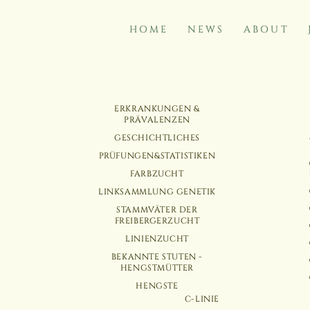
HOME
NEWS
ABOUT
NAVIGATION
NAVIGATION
ERKRANKUNGEN &
ÜBERSPRINGEN
ÜBERSPRINGEN
PRÄVALENZEN
GESCHICHTLICHES
PRÜFUNGEN&STATISTIKEN
FARBZUCHT
LINKSAMMLUNG GENETIK
STAMMVÄTER DER
FREIBERGERZUCHT
LINIENZUCHT
BEKANNTE STUTEN -
HENGSTMÜTTER
HENGSTE
C-LINIE