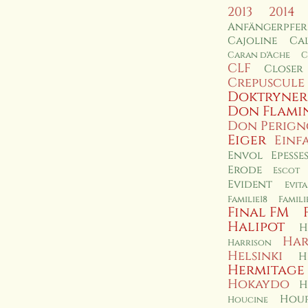
2013
2014
Anfängerpfe
Cajoline
Cal
Caran d'Ache
C
CLF
Closer
Crepuscule
Doktryner
Don Flami
Don Perig
Eiger
Einf
Envol
Epesse
Erode
Escot
Evident
Evita
Familie18
Famil
Final FM
Halipot
H
Har
Harrison
Helsinki
H
Hermitage
Hokaydo
H
Hour
Houcine