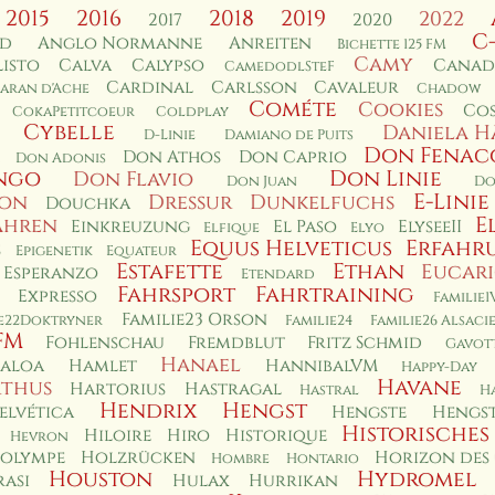
2015
2016
2018
2019
2022
2017
2020
C
rd
Anglo Normanne
Anreiten
Bichette 125 FM
Camy
isto
Calva
Calypso
Canad
CamedodlSteF
Cardinal
Carlsson
Cavaleur
aran d'Ache
Chadow
Cométe
Cookies
Co
CokaPetitcoeur
Coldplay
Cybelle
Daniela H
D-Linie
Damiano de Puits
Don Fenac
Don Athos
Don Caprio
Don Adonis
ngo
Don Linie
Don Flavio
Don Juan
Do
E-Linie
non
Dressur
Dunkelfuchs
Douchka
E
ahren
Einkreuzung
El Paso
ElyseeII
Elfique
Elyo
Equus Helveticus
Erfahr
s
Epigenetik
Equateur
Estafette
Ethan
Eucar
Esperanzo
Etendard
Fahrsport
Fahrtraining
Expresso
Familie1
Familie23 Orson
ie22Doktryner
Familie24
Familie26 Alsaci
FM
Fohlenschau
Fremdblut
Fritz Schmid
Gavot
Hanael
aloa
Hamlet
HannibalVM
Happy-Day
Havane
thus
Hartorius
Hastragal
Hastral
H
Hendrix
Hengst
elvética
Hengste
Hengst
Historisches
Hiloire
Hiro
Historique
Hevron
olympe
Holzrücken
Horizon des
Hombre
Hontario
Houston
Hydromel
asi
Hulax
Hurrikan