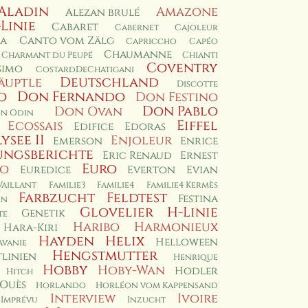
Aladin
Amazone
Alezan brulé
-Linie
Cabaret
Cabernet
Cajoleur
a
Canto vom Zälg
Capriccho
Capéo
Chaumanne
Charmant du Peupé
Chianti
Coventry
simo
CostardDeChatigani
Deutschland
äuptle
Discotte
o
Don Fernando
Don Festino
Don Pablo
Don Ovan
n Odin
Eiffel
Ecossais
Edifice
Edoras
lysee II
Enjoleur
Emerson
Enrice
ungsberichte
Eric Renaud
Ernest
Euro
io
Euredice
Everton
Evian
Vaillant
Familie3
Familie4
Familie4 Kermès
Farbzucht
Feldtest
Festina
en
Glovelier
H-Linie
Genetik
te
Haribo
Harmonieux
Hara-Kiri
Hayden
Helix
Helloween
avanie
Hengstmutter
linien
Henrique
Hobby
Hoby-Wan
Hodler
Hitch
 Ouès
Horlando
Horléon vom Kappensand
Interview
Ivoire
Imprévu
Inzucht