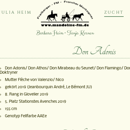
JULIA HEIM
ZUCHT
Barbara Heim • Tanja Kernen
Don Adonis
Don Adonis/ Don Athos/ Don Mirabeau du Seunet/ Don Flamingo/ Do
Doktryner
Mutter Flèche von Valenzio/ Nico
gekört 2019 (Jeanbourquin André, Le Bémont JU)
8. Rang in Glovelier 2019
5. Platz Stationstes Avenches 2019
155 cm
Genotyp Fellfarbe AAEe