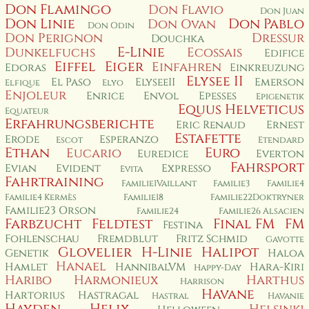
Don Flamingo
Don Flavio
Don Juan
Don Linie
Don Pablo
Don Ovan
Don Odin
Don Perignon
Dressur
Douchka
E-Linie
Dunkelfuchs
Ecossais
Edifice
Eiffel
Eiger
Einfahren
Edoras
Einkreuzung
Elysee II
El Paso
ElyseeII
Emerson
Elfique
Elyo
Enjoleur
Enrice
Envol
Epesses
Epigenetik
Equus Helveticus
Equateur
Erfahrungsberichte
Eric Renaud
Ernest
Estafette
Erode
Esperanzo
Escot
Etendard
Ethan
Euro
Eucario
Euredice
Everton
Fahrsport
Evian
Evident
Expresso
Evita
Fahrtraining
Familie1Vaillant
Familie3
Familie4
Familie4 Kermès
Familie18
Familie22Doktryner
Familie23 Orson
Familie24
Familie26 Alsacien
Farbzucht
Feldtest
Final FM
FM
Festina
Fohlenschau
Fremdblut
Fritz Schmid
Gavotte
Glovelier
H-Linie
Halipot
Genetik
Haloa
Hanael
Hamlet
HannibalVM
Hara-Kiri
Happy-Day
Haribo
Harmonieux
Harthus
Harrison
Havane
Hartorius
Hastragal
Hastral
Havanie