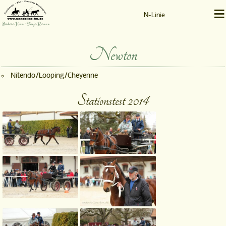
≡
N-Linie
Barbara Heim • Tanja Kernen
Newton
Nitendo/Looping/Cheyenne
Stationstest 2014