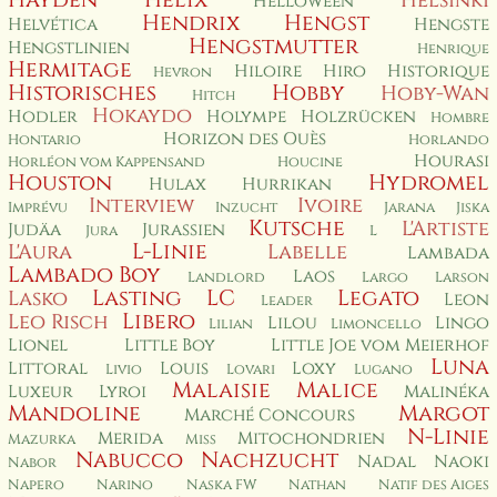
Hayden
Helix
Helsinki
Helloween
Hendrix
Hengst
Helvética
Hengste
Hengstmutter
Hengstlinien
Henrique
Hermitage
Hiloire
Hiro
Historique
Hevron
Historisches
Hobby
Hoby-Wan
Hitch
Hokaydo
Hodler
Holympe
Holzrücken
Hombre
Horizon des Ouès
Hontario
Horlando
Hourasi
Horléon vom Kappensand
Houcine
Houston
Hydromel
Hulax
Hurrikan
Interview
Ivoire
Imprévu
Inzucht
Jarana
Jiska
Kutsche
L'Artiste
Judäa
Jurassien
Jura
L
L-Linie
L'Aura
Labelle
Lambada
Lambado Boy
Laos
Landlord
Largo
Larson
Lasting
LC
Legato
Lasko
Leon
Leader
Libero
Leo Risch
Lilou
Lingo
Lilian
Limoncello
Lionel
Little Boy
Little Joe vom Meierhof
Luna
Littoral
Louis
Loxy
Livio
Lovari
Lugano
Malaisie
Malice
Luxeur
Lyroi
Malinéka
Mandoline
Margot
Marché Concours
N-Linie
Merida
Mitochondrien
Mazurka
Miss
Nabucco
Nachzucht
Nadal
Naoki
Nabor
Napero
Narino
Naska FW
Nathan
Natif des Aiges