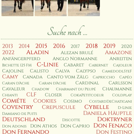
Suche nach ...
2015
2016
2018
2019
2013
2014
2017
2020
Aladin
2022
Amazone
Alezan brulé
Anfängerpferd
Anglo Normanne
Anreiten
C-Linie
Cabaret
Bichette 125 FM
Cabernet
Cajoleur
Cajoline
Calisto
Calva
Calypso
CamedodlSteF
Camy
Canada
Canto vom Zälg
Capriccho
Capéo
Cardinal
Carlsson
Caran d'Ache
Caran d'Ache
Cavaleur
Chaumanne
Chadow
Charmant du Peupé
CLF
Closer
Chianti
CokaPetitcoeur
Coldplay
Cométe
Cookies
Cosimo
CostardDeChatigani
Coventry
Cybelle
Crepuscule
D-Linie
Daniela Häuptle
Damiano de Puits
Deutschland
Doktryner
Discotte
Don Fenaco
Don Athos
Don Caprio
Don Adonis
Don Fernando
Don Festino