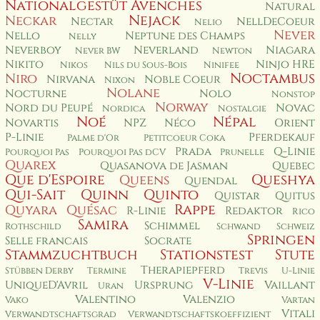
Nationalgestüt Avenches
Natural
Nejack
Neckar
Nectar
NellDeCoeur
Nelio
Never
Nello
Neptune des Champs
Nelly
Neverboy
Neverland
Niagara
Never BW
Newton
Nikito
Ninjo HRE
Nikos
Nils du Sous-Bois
Ninifee
Noctambus
Niro
Nirvana
Noble Coeur
Nixon
Nolane
Nocturne
Nolo
Nonstop
Norway
Nord du Peupé
Novac
Nordica
Nostalgie
Noé
Népal
Novartis
NPZ
Néco
Orient
P-Linie
Pferdekauf
Palme d'Or
Petitcoeur Coka
Prada
Q-Linie
Pourquoi Pas
Pourquoi Pas dCV
Prunelle
Quarex
Quasanova de Jasman
Quebec
Que d'Espoire
Queshya
Queens
Quendal
Qui-Sait
Quinn
Quinto
Quistar
Quitus
Rappe
Quyara
Quésac
R-Linie
Redaktor
Rico
Samira
Schimmel
Rothschild
Schwand
Schweiz
Springen
Selle francais
Socrate
Stammzuchtbuch
Stationstest
Stute
Therapiepferd
Stübben Derby
Termine
Trevis
U-Linie
V-Linie
UniqueD'Avril
Ursprung
Vaillant
Uran
Valentino
Valenzio
Vako
Vartan
Vitali
Verwandtschaftsgrad
Verwandtschaftskoeffizient