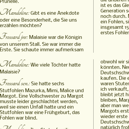
die anderen 
Prunelle.
ist es das Gl
Mandoline:
Generation s
Gibt es eine Anekdote
noch durch. M
oder eine Besonderheit, die Sie uns
ein Fohlen, si
erzählen möchten?
insgesamt 15 
erstes Fohle
Frossard jnr:
Malaisie war die Königin
von unserem Stall. Sie war immer die
Erste. Sie schaute immer aufmerksam
Mandoline:
obwohl wir s
Wie viele Töchter hatte
könnten. Neu
Malaisie?
Deutschschwe
kaufen. Die 
Frossard sen.:
waren Stuten
Sie hatte sechs
ich verkauft,
Stutfohlen Mazurka, Mimi, Malice und
bleibt jetzt 
Margot. Eine Vollschwester zu Margot
bleiben, Mar
musste leider geschlachtet werden,
aber man wei
weil sie einen Unfall hatte und ein
Margots ers
Stutfohlen war eine Frühgeburt, das
wieder erste
Fohlen war blind.
Deutschschwe
natürlich fr