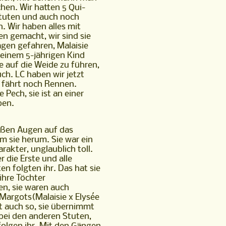
chen. Wir hatten 5 Qui-
 Stuten und auch noch
h. Wir haben alles mit
en gemacht, wir sind sie
en gefahren, Malaisie
einem 5-jährigen Kind
e auf die Weide zu führen,
ch. LC haben wir jetzt
e fährt noch Rennen.
e Pech, sie ist an einer
ben.
oßen Augen auf das
 sie herum. Sie war ein
rakter, unglaublich toll.
 die Erste und alle
en folgten ihr. Das hat sie
 ihre Töchter
n, sie waren auch
Margots(Malaisie x Elysée
st auch so, sie übernimmt
bei den anderen Stuten,