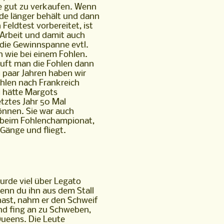
e gut zu verkaufen. Wenn
de länger behält und dann
Feldtest vorbereitet, ist
l Arbeit und damit auch
t die Gewinnspanne evtl.
h wie bei einem Fohlen.
uft man die Fohlen dann
n paar Jahren haben wir
ohlen nach Frankreich
h hätte Margots
etztes Jahr 50 Mal
nnen. Sie war auch
 beim Fohlenchampionat,
 Gänge und fliegt.
urde viel über Legato
Wenn du ihn aus dem Stall
st, nahm er den Schweif
nd fing an zu Schweben,
Queens. Die Leute