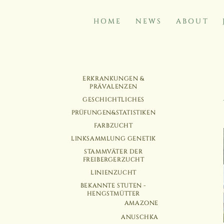
HOME
NEWS
ABOUT
NAVIGATION
NAVIGATION
ERKRANKUNGEN &
ÜBERSPRINGEN
ÜBERSPRINGEN
PRÄVALENZEN
GESCHICHTLICHES
PRÜFUNGEN&STATISTIKEN
FARBZUCHT
LINKSAMMLUNG GENETIK
STAMMVÄTER DER
FREIBERGERZUCHT
LINIENZUCHT
BEKANNTE STUTEN -
HENGSTMÜTTER
AMAZONE
ANUSCHKA