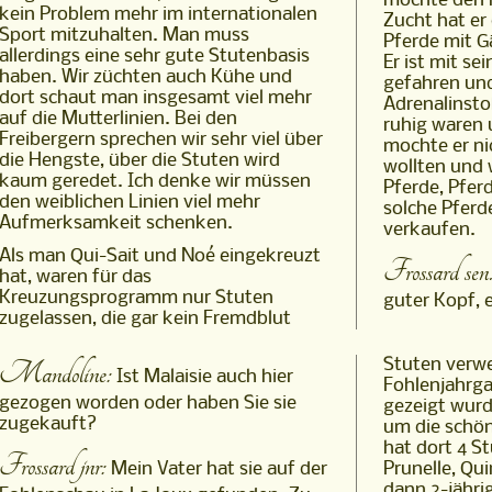
mochte den 
kein Problem mehr im internationalen
Zucht hat e
Sport mitzuhalten. Man muss
Pferde mit 
allerdings eine sehr gute Stutenbasis
Er ist mit s
haben. Wir züchten auch Kühe und
gefahren un
dort schaut man insgesamt viel mehr
Adrenalinsto
auf die Mutterlinien. Bei den
ruhig waren 
Freibergern sprechen wir sehr viel über
mochte er n
die Hengste, über die Stuten wird
wollten und 
kaum geredet. Ich denke wir müssen
Pferde, Pfer
den weiblichen Linien viel mehr
solche Pferd
Aufmerksamkeit schenken.
verkaufen.
Als man Qui-Sait und Noé eingekreuzt
Frossard sen.
hat, waren für das
Kreuzungsprogramm nur Stuten
guter Kopf, 
zugelassen, die gar kein Fremdblut
Mandoline:
Stuten verwe
Ist Malaisie auch hier
Fohlenjahrg
gezogen worden oder haben Sie sie
gezeigt wurd
zugekauft?
um die schön
hat dort 4 St
Frossard jnr:
Mein Vater hat sie auf der
Prunelle, Quinquina, Elsie. Er hat sie
dann 2-jähr