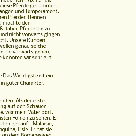
modernen Typ. Für die
r diese Pferde genommen,
Gängen und Temperament.
einen Pferden Rennen
d mochte den
ß dabei. Pferde die zu
und nicht vorwärts gingen
icht. Unsere Kunden
wollen genau solche
de die vorwärts gehen,
e konnten wir sehr gut
:
Das Wichtigste ist ein
ein guter Charakter.
nden. Als der erste
ang auf den Schauen
e, war mein Vater dort,
sten Fohlen zu sehen. Er
uten gekauft, Malaisie,
ig an dem Römerwagen