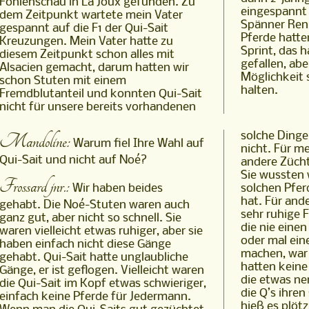
Fohlenschau in La Joux gefunden. Zu
eingespannt 
dem Zeitpunkt wartete mein Vater
Spänner Ren
gespannt auf die F1 der Qui-Sait
Pferde hatte
Kreuzungen. Mein Vater hatte zu
Sprint, das 
diesem Zeitpunkt schon alles mit
gefallen, abe
Alsacien gemacht, darum hatten wir
Möglichkeit 
schon Stuten mit einem
halten.
Fremdblutanteil und konnten Qui-Sait
nicht für unsere bereits vorhandenen
Mandoline:
solche Dinge
Warum fiel Ihre Wahl auf
nicht. Für m
Qui-Sait und nicht auf Noé?
andere Zücht
Sie wussten
Frossard jnr.:
Wir haben beides
solchen Pferd umgeht, das mehr Blut
hat. Für and
gehabt. Die Noé-Stuten waren auch
sehr ruhige F
ganz gut, aber nicht so schnell. Sie
die nie eine
waren vielleicht etwas ruhiger, aber sie
oder mal ein
haben einfach nicht diese Gänge
machen, war 
gehabt. Qui-Sait hatte unglaubliche
hatten keine
Gänge, er ist geflogen. Vielleicht waren
die etwas n
die Qui-Sait im Kopf etwas schwieriger,
die Q’s ihre
einfach keine Pferde für Jedermann.
hieß es plöt