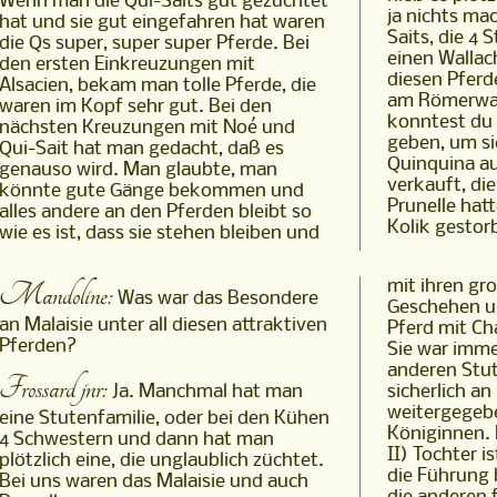
Wenn man die Qui-Saits gut gezüchtet
ja nichts ma
hat und sie gut eingefahren hat waren
Saits, die 4
die Qs super, super super Pferde. Bei
einen Wallac
den ersten Einkreuzungen mit
diesen Pferd
Alsacien, bekam man tolle Pferde, die
am Römerwag
waren im Kopf sehr gut. Bei den
konntest du 
nächsten Kreuzungen mit Noé und
geben, um si
Qui-Sait hat man gedacht, daß es
Quinquina au
genauso wird. Man glaubte, man
verkauft, di
könnte gute Gänge bekommen und
Prunelle hatt
alles andere an den Pferden bleibt so
Kolik gestor
wie es ist, dass sie stehen bleiben und
Mandoline:
mit ihren gr
Was war das Besondere
Geschehen um
an Malaisie unter all diesen attraktiven
Pferd mit Cha
Pferden?
Sie war immer
anderen Stut
Frossard jnr:
sicherlich an
Ja. Manchmal hat man
weitergegebe
eine Stutenfamilie, oder bei den Kühen
Königinnen. 
4 Schwestern und dann hat man
II) Tochter i
plötzlich eine, die unglaublich züchtet.
die Führung 
Bei uns waren das Malaisie und auch