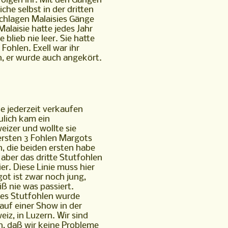
folgen ihr. Mit den Gängen
eiche selbst in der dritten
chlagen Malaisies Gänge
alaisie hatte jedes Jahr
e blieb nie leer. Sie hatte
Fohlen. Exell war ihr
n, er wurde auch angekört.
ie jederzeit verkaufen
lich kam ein
izer und wollte sie
ersten 3 Fohlen Margots
, die beiden ersten habe
 aber das dritte Stutfohlen
hier. Diese Linie muss hier
got ist zwar noch jung,
ß nie was passiert.
tes Stutfohlen wurde
 auf einer Show in der
iz, in Luzern. Wir sind
oh, daß wir keine Probleme