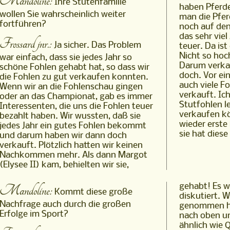
Mandoline:
Ihre Stutenfamilie
haben Pferd
wollen Sie wahrscheinlich weiter
man die Pfer
fortführen?
noch auf den 
das sehr vie
Frossard jnr.:
Ja sicher. Das Problem
teuer. Da is
Nicht so hoc
war einfach, dass sie jedes Jahr so
Darum verka
schöne Fohlen gehabt hat, so dass wir
doch. Vor ei
die Fohlen zu gut verkaufen konnten.
auch viele F
Wenn wir an die Fohlenschau gingen
verkauft. Ic
oder an das Championat, gab es immer
Stutfohlen l
Interessenten, die uns die Fohlen teuer
verkaufen kö
bezahlt haben. Wir wussten, daß sie
wieder erste
jedes Jahr ein gutes Fohlen bekommt
sie hat diese
und darum haben wir dann doch
verkauft. Plötzlich hatten wir keinen
Nachkommen mehr. Als dann Margot
(Elysee II) kam, behielten wir sie,
Mandoline:
gehabt! Es w
Kommt diese große
diskutiert. 
Nachfrage auch durch die großen
genommen ha
Erfolge im Sport?
nach oben u
ähnlich wie 