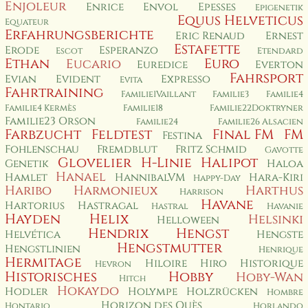
Enjoleur
Enrice
Envol
Epesses
Epigenetik
Equus Helveticus
Equateur
Erfahrungsberichte
Eric Renaud
Ernest
Estafette
Erode
Esperanzo
Escot
Etendard
Ethan
Euro
Eucario
Euredice
Everton
Fahrsport
Evian
Evident
Expresso
Evita
Fahrtraining
Familie1Vaillant
Familie3
Familie4
Familie4 Kermès
Familie18
Familie22Doktryner
Familie23 Orson
Familie24
Familie26 Alsacien
Farbzucht
Feldtest
Final FM
FM
Festina
Fohlenschau
Fremdblut
Fritz Schmid
Gavotte
Glovelier
H-Linie
Halipot
Genetik
Haloa
Hanael
Hamlet
HannibalVM
Hara-Kiri
Happy-Day
Haribo
Harmonieux
Harthus
Harrison
Havane
Hartorius
Hastragal
Hastral
Havanie
Hayden
Helix
Helsinki
Helloween
Hendrix
Hengst
Helvética
Hengste
Hengstmutter
Hengstlinien
Henrique
Hermitage
Hiloire
Hiro
Historique
Hevron
Historisches
Hobby
Hoby-Wan
Hitch
Hokaydo
Hodler
Holympe
Holzrücken
Hombre
Horizon des Ouès
Hontario
Horlando