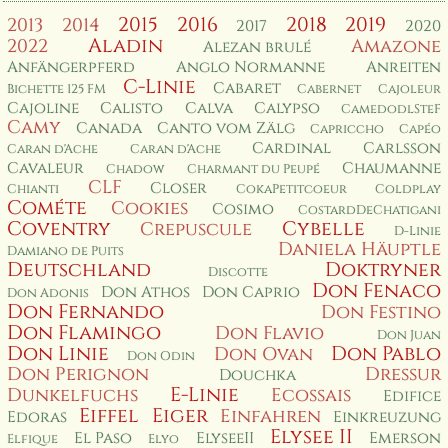
2015
2016
2018
2019
2013
2014
2017
2020
Aladin
2022
Amazone
Alezan brulé
Anfängerpferd
Anglo Normanne
Anreiten
C-Linie
Cabaret
Bichette 125 FM
Cabernet
Cajoleur
Cajoline
Calisto
Calva
Calypso
CamedodlSteF
Camy
Canada
Canto vom Zälg
Capriccho
Capéo
Cardinal
Carlsson
Caran d'Ache
Caran d'Ache
Cavaleur
Chaumanne
Chadow
Charmant du Peupé
CLF
Closer
Chianti
CokaPetitcoeur
Coldplay
Cométe
Cookies
Cosimo
CostardDeChatigani
Coventry
Cybelle
Crepuscule
D-Linie
Daniela Häuptle
Damiano de Puits
Deutschland
Doktryner
Discotte
Don Fenaco
Don Athos
Don Caprio
Don Adonis
Don Fernando
Don Festino
Don Flamingo
Don Flavio
Don Juan
Don Linie
Don Pablo
Don Ovan
Don Odin
Don Perignon
Dressur
Douchka
E-Linie
Dunkelfuchs
Ecossais
Edifice
Eiffel
Eiger
Einfahren
Edoras
Einkreuzung
Elysee II
El Paso
ElyseeII
Emerson
Elfique
Elyo