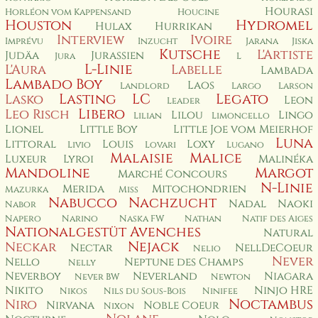
Hourasi
Horléon vom Kappensand
Houcine
Houston
Hydromel
Hulax
Hurrikan
Interview
Ivoire
Imprévu
Inzucht
Jarana
Jiska
Kutsche
L'Artiste
Judäa
Jurassien
Jura
L
L-Linie
L'Aura
Labelle
Lambada
Lambado Boy
Laos
Landlord
Largo
Larson
Lasting
LC
Legato
Lasko
Leon
Leader
Libero
Leo Risch
Lilou
Lingo
Lilian
Limoncello
Lionel
Little Boy
Little Joe vom Meierhof
Luna
Littoral
Louis
Loxy
Livio
Lovari
Lugano
Malaisie
Malice
Luxeur
Lyroi
Malinéka
Mandoline
Margot
Marché Concours
N-Linie
Merida
Mitochondrien
Mazurka
Miss
Nabucco
Nachzucht
Nadal
Naoki
Nabor
Napero
Narino
Naska FW
Nathan
Natif des Aiges
Nationalgestüt Avenches
Natural
Nejack
Neckar
Nectar
NellDeCoeur
Nelio
Never
Nello
Neptune des Champs
Nelly
Neverboy
Neverland
Niagara
Never BW
Newton
Nikito
Ninjo HRE
Nikos
Nils du Sous-Bois
Ninifee
Noctambus
Niro
Nirvana
Noble Coeur
Nixon