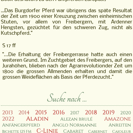
…Das Burgdorfer Pferd war übrigens das späte Resultat
der Zeit um 1900 einer
Kreuzung zwischen einheimischen
Stuten, vor allem von Freibergern, mit Ar
denner
Hengsten, gezüchtet für den schweren Zug, nicht als
Kutschpferd.
"
S 17 ff
"...Die Erhaltung der Freibergerrasse hatte auch einen
weiteren Grund. Im Zucht
gebiet des Freibergers
, auf den
Jurahöhen
, blieben nach der Agrarrevolutio
n
der Zeit um
1800 die grossen Allmenden erhalten und damit die
grossen Wei
deflächen als Basis der Pferdezuch
t."
Suche nach ...
2015
2016
2018
2019
2013
2014
2017
2020
Aladin
2022
Amazone
Alezan brulé
Anfängerpferd
Anglo Normanne
Anreiten
C-Linie
Cabaret
Bichette 125 FM
Cabernet
Cajoleur