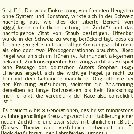
S 14 ff "...
Die wilde Einkreuzung von fremden Hengsten
ohne System und Konstanz,
wirkte sich in der Schweiz
nachteilig aus, wie dies der zitierte Bericht von
1865
(„keine einheitliche Leitung der Zucht“) und das
nachfolgende Zitat von Staub
bestätigen. Offenbar
wurde in der Schweiz zu wenig berücksichtigt, dass es
für
eine geregelte und nachhaltige Kreuzungszucht mehr
als eine oder zwei Pferde
generationen brauchte. Diese
Regel war an sich im frühen 19. Jahrhundert all-
gemein
bekannt. Zur konsequenten Kreuzungszucht als Beispiel
eine Passage
des deutschen Autors Stephan 1845:
„
Hieraus ergiebt sich die wichtige Regel, ja nicht zu
früh mit dem Gebrauche männlicher Ori
ginalthiere bei
der Kreuzung aufzuhören, vielmehr die Anwendung
derselben so lange fortzuset
zen bis kein Rückschlag
mehr erfolgt, die Veredelung der Race also consolidirt
ist.“
Es braucht 6 bis 8 Generationen, das heisst mindestens
25 Jahre geradlinige
Kreuzungszuch
t zur Etablierung einer
neuen Zuchtlinie und zwar stets mit
ähnlichem „Blut“.
(Dieses Thema wird ausführlich behandelt im E-
Book des
Autors zu den Fahrpferden Europas.)