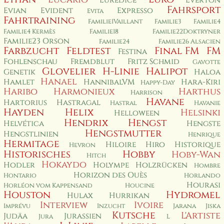
Euredice
Everton
Fahrsport
Evian
Evident
Expresso
Evita
Fahrtraining
Familie1Vaillant
Familie3
Familie4
Familie4 Kermès
Familie18
Familie22Doktryner
Familie23 Orson
Familie24
Familie26 Alsacien
Farbzucht
Feldtest
Final FM
FM
Festina
Fohlenschau
Fremdblut
Fritz Schmid
Gavotte
Glovelier
H-Linie
Halipot
Genetik
Haloa
Hanael
Hamlet
HannibalVM
Hara-Kiri
Happy-Day
Haribo
Harmonieux
Harthus
Harrison
Havane
Hartorius
Hastragal
Hastral
Havanie
Hayden
Helix
Helsinki
Helloween
Hendrix
Hengst
Helvética
Hengste
Hengstmutter
Hengstlinien
Henrique
Hermitage
Hiloire
Hiro
Historique
Hevron
Historisches
Hobby
Hoby-Wan
Hitch
Hokaydo
Hodler
Holympe
Holzrücken
Hombre
Horizon des Ouès
Hontario
Horlando
Hourasi
Horléon vom Kappensand
Houcine
Houston
Hydromel
Hulax
Hurrikan
Interview
Ivoire
Imprévu
Inzucht
Jarana
Jiska
Kutsche
L'Artiste
Judäa
Jurassien
Jura
L