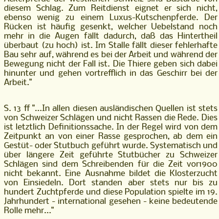
diesem Schlag. Zum Reitdienst eignet er sich nicht,
ebenso wenig zu einem Luxus-Kutschenpferde. Der
Rücken ist häufig gesenkt, welcher Uebelstand noch
mehr in die Augen fällt dadurch, daß das Hintertheil
überbaut (zu hoch) ist. Im Stalle fällt dieser fehlerhafte
Bau sehr auf, während es bei der Arbeit und während der
Bewegung nicht der Fall ist. Die Thiere geben sich dabei
hinunter und gehen vortrefflich in das Geschirr bei der
Arbeit."
S. 13 ff "...
In allen diesen ausländischen Quellen ist stets
von Schweizer
Schlägen und nicht Rassen die Rede. Dies
ist letztlich Definitionssache. In der
Regel wird von dem
Zeitpunkt an von einer Rasse gesprochen, ab dem ein
Ge
stüt- oder Stutbuch geführt wurde. Systematisch und
über längere Zeit geführ
te Stutbücher zu Schweizer
Schlägen sind dem Schreibenden für die Zeit vor
1900
nicht bekannt. Eine Ausnahm
e bildet die Klosterzucht
von Einsiedeln.
Dort standen aber stets nur bis zu
hundert Zuchtpferde und diese Population
spielte im 19.
Jahrhundert - international gesehen - keine bedeutende
Rolle
mehr..."