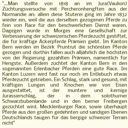
"...Man stellte von 1818 an im Jura
(Vaulion)
Züchtungsversuche mit Percheronhengften aus der
Normandie an: allein diese Stute
rei ging im Jahre 1832
wieder ein, weil die aus derselben gezogenen Pferde zu
fein von Race
für den beschwerlichen Dienst waren.
Dagegen wurde in Morges eine Gesellschaft zur
Verbes
serung der schweizerischen Pferdezucht gestiftet,
die für kräftige Ackerpferde Prämien giebt.
Im Kanton
Bern werden im Bezirk Pruntrut die schönsten Pferde
gezogen und dorthin fallen
auch alljährlich die höchsten
von der Regierung gezahlten Prämien, namentlich für
Hengste.
Außerdem züchtet der Kanton Bern in den
sogenannten Erlenbacher Pferden eine gute Race.
Im
Kanton Luzern wird fast nur noch im Entlebuch etwas
Pferdezucht getrieben. Ein Schlag,
stark und gesund, mit
kräftigen Lungen und Knochen wie von Eisen
ausgestattet, ist der mun
tere und kernige
Jurassierschlag, der in dem solothurner
Schwarzbubenlande und in den ber
ner Freibergen
gezüchtet wird. Mecklenburger Race, sowie überhaupt
Pferde aus den großen
gedehnten und sandigen Ebenen
Deutschlands taugen für das bergige schweizer T
errain
nicht"