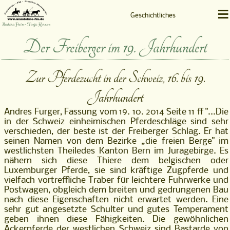
≡
Geschichtliches
Barbara Heim • Tanja Kernen
Der Freiberger im 19. Jahrhundert
Zur Pferdezucht in der Schweiz, 16. bis 19.
Jahrhundert
Andres Furger, Fassung vom 19. 10. 2014 Seite 11 ff "...Die
in der Schweiz einheimischen Pferdeschläge sind sehr
verschieden, der beste ist der Freiberger Schlag. Er hat
seinen Namen von dem Bezirke „die freien Berge" im
westlichsten Theiledes Kanton Bern im Juragebirge. Es
nähern sich diese Thiere dem belgischen oder
Luxemburger Pferde, sie sind kräftige Zugpferde und
vielfach vortreffliche Traber für leichtere Fuhrwerke und
Postwagen, obgleich dem breiten und gedrungenen Bau
nach diese Eigenschaften nicht erwartet werden. Eine
sehr gut angesetzte Schulter und gutes Temperament
geben ihnen diese Fähigkeiten. Die gewöhnlichen
Ackerpferde der westlichen Schweiz sind Bastarde von