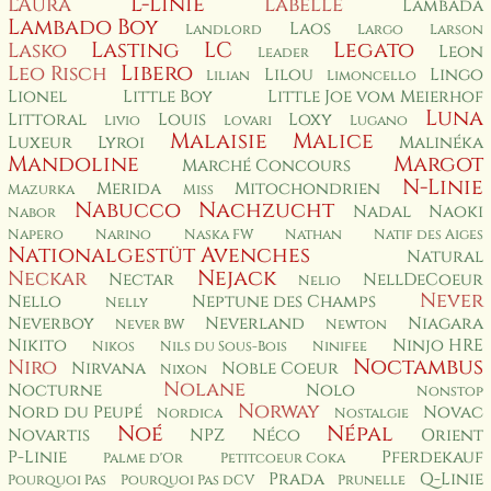
L-Linie
L'Aura
Labelle
Lambada
Lambado Boy
Laos
Landlord
Largo
Larson
Lasting
LC
Legato
Lasko
Leon
Leader
Libero
Leo Risch
Lilou
Lingo
Lilian
Limoncello
Lionel
Little Boy
Little Joe vom Meierhof
Luna
Littoral
Louis
Loxy
Livio
Lovari
Lugano
Malaisie
Malice
Luxeur
Lyroi
Malinéka
Mandoline
Margot
Marché Concours
N-Linie
Merida
Mitochondrien
Mazurka
Miss
Nabucco
Nachzucht
Nadal
Naoki
Nabor
Napero
Narino
Naska FW
Nathan
Natif des Aiges
Nationalgestüt Avenches
Natural
Nejack
Neckar
Nectar
NellDeCoeur
Nelio
Never
Nello
Neptune des Champs
Nelly
Neverboy
Neverland
Niagara
Never BW
Newton
Nikito
Ninjo HRE
Nikos
Nils du Sous-Bois
Ninifee
Noctambus
Niro
Nirvana
Noble Coeur
Nixon
Nolane
Nocturne
Nolo
Nonstop
Norway
Nord du Peupé
Novac
Nordica
Nostalgie
Noé
Népal
Novartis
NPZ
Néco
Orient
P-Linie
Pferdekauf
Palme d'Or
Petitcoeur Coka
Prada
Q-Linie
Pourquoi Pas
Pourquoi Pas dCV
Prunelle