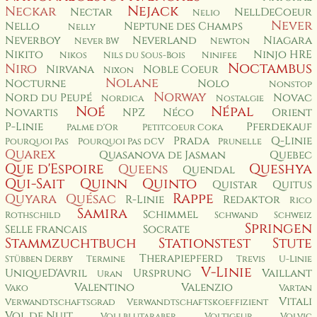
Nejack
Neckar
Nectar
NellDeCoeur
Nelio
Never
Nello
Neptune des Champs
Nelly
Neverboy
Neverland
Niagara
Never BW
Newton
Nikito
Ninjo HRE
Nikos
Nils du Sous-Bois
Ninifee
Noctambus
Niro
Nirvana
Noble Coeur
Nixon
Nolane
Nocturne
Nolo
Nonstop
Norway
Nord du Peupé
Novac
Nordica
Nostalgie
Noé
Népal
Novartis
NPZ
Néco
Orient
P-Linie
Pferdekauf
Palme d'Or
Petitcoeur Coka
Prada
Q-Linie
Pourquoi Pas
Pourquoi Pas dCV
Prunelle
Quarex
Quasanova de Jasman
Quebec
Que d'Espoire
Queshya
Queens
Quendal
Qui-Sait
Quinn
Quinto
Quistar
Quitus
Rappe
Quyara
Quésac
R-Linie
Redaktor
Rico
Samira
Schimmel
Rothschild
Schwand
Schweiz
Springen
Selle francais
Socrate
Stammzuchtbuch
Stationstest
Stute
Therapiepferd
Stübben Derby
Termine
Trevis
U-Linie
V-Linie
UniqueD'Avril
Ursprung
Vaillant
Uran
Valentino
Valenzio
Vako
Vartan
Vitali
Verwandtschaftsgrad
Verwandtschaftskoeffizient
Vol de Nuit
Vollblutaraber
Voltigeur
Volvic