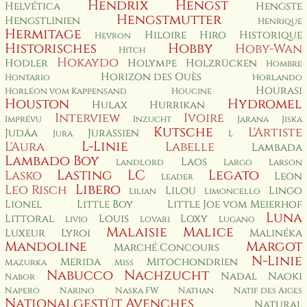
Hendrix
Hengst
Helvética
Hengste
Hengstmutter
Hengstlinien
Henrique
Hermitage
Hiloire
Hiro
Historique
Hevron
Historisches
Hobby
Hoby-Wan
Hitch
Hokaydo
Hodler
Holympe
Holzrücken
Hombre
Horizon des Ouès
Hontario
Horlando
Hourasi
Horléon vom Kappensand
Houcine
Houston
Hydromel
Hulax
Hurrikan
Interview
Ivoire
Imprévu
Inzucht
Jarana
Jiska
Kutsche
L'Artiste
Judäa
Jurassien
Jura
L
L-Linie
L'Aura
Labelle
Lambada
Lambado Boy
Laos
Landlord
Largo
Larson
Lasting
LC
Legato
Lasko
Leon
Leader
Libero
Leo Risch
Lilou
Lingo
Lilian
Limoncello
Lionel
Little Boy
Little Joe vom Meierhof
Luna
Littoral
Louis
Loxy
Livio
Lovari
Lugano
Malaisie
Malice
Luxeur
Lyroi
Malinéka
Mandoline
Margot
Marché Concours
N-Linie
Merida
Mitochondrien
Mazurka
Miss
Nabucco
Nachzucht
Nadal
Naoki
Nabor
Napero
Narino
Naska FW
Nathan
Natif des Aiges
Nationalgestüt Avenches
Natural