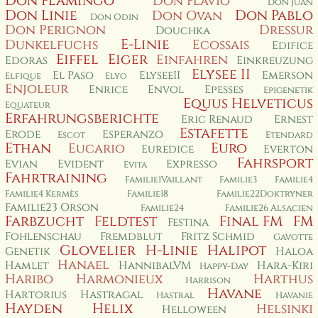
Don Flamingo
Don Flavio
Don Juan
Don Linie
Don Pablo
Don Ovan
Don Odin
Don Perignon
Dressur
Douchka
E-Linie
Dunkelfuchs
Ecossais
Edifice
Eiffel
Eiger
Einfahren
Edoras
Einkreuzung
Elysee II
El Paso
ElyseeII
Emerson
Elfique
Elyo
Enjoleur
Enrice
Envol
Epesses
Epigenetik
Equus Helveticus
Equateur
Erfahrungsberichte
Eric Renaud
Ernest
Estafette
Erode
Esperanzo
Escot
Etendard
Ethan
Euro
Eucario
Euredice
Everton
Fahrsport
Evian
Evident
Expresso
Evita
Fahrtraining
Familie1Vaillant
Familie3
Familie4
Familie4 Kermès
Familie18
Familie22Doktryner
Familie23 Orson
Familie24
Familie26 Alsacien
Farbzucht
Feldtest
Final FM
FM
Festina
Fohlenschau
Fremdblut
Fritz Schmid
Gavotte
Glovelier
H-Linie
Halipot
Genetik
Haloa
Hanael
Hamlet
HannibalVM
Hara-Kiri
Happy-Day
Haribo
Harmonieux
Harthus
Harrison
Havane
Hartorius
Hastragal
Hastral
Havanie
Hayden
Helix
Helsinki
Helloween