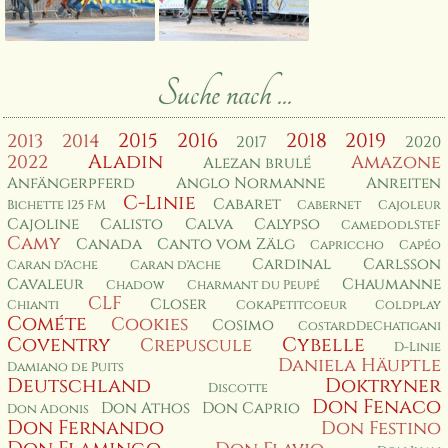
Suche nach ...
2015
2016
2018
2019
2013
2014
2017
2020
Aladin
2022
Amazone
Alezan brulé
Anfängerpferd
Anglo Normanne
Anreiten
C-Linie
Cabaret
Bichette 125 FM
Cabernet
Cajoleur
Cajoline
Calisto
Calva
Calypso
CamedodlSteF
Camy
Canada
Canto vom Zälg
Capriccho
Capéo
Cardinal
Carlsson
Caran d'Ache
Caran d'Ache
Cavaleur
Chaumanne
Chadow
Charmant du Peupé
CLF
Closer
Chianti
CokaPetitcoeur
Coldplay
Cométe
Cookies
Cosimo
CostardDeChatigani
Coventry
Cybelle
Crepuscule
D-Linie
Daniela Häuptle
Damiano de Puits
Deutschland
Doktryner
Discotte
Don Fenaco
Don Athos
Don Caprio
Don Adonis
Don Fernando
Don Festino