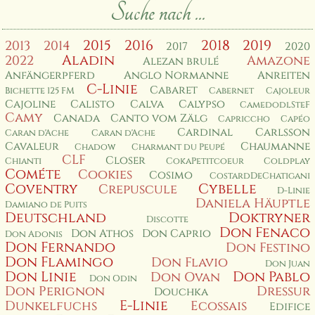
Suche nach ...
2015
2016
2018
2019
2013
2014
2017
2020
Aladin
2022
Amazone
Alezan brulé
Anfängerpferd
Anglo Normanne
Anreiten
C-Linie
Cabaret
Bichette 125 FM
Cabernet
Cajoleur
Cajoline
Calisto
Calva
Calypso
CamedodlSteF
Camy
Canada
Canto vom Zälg
Capriccho
Capéo
Cardinal
Carlsson
Caran d'Ache
Caran d'Ache
Cavaleur
Chaumanne
Chadow
Charmant du Peupé
CLF
Closer
Chianti
CokaPetitcoeur
Coldplay
Cométe
Cookies
Cosimo
CostardDeChatigani
Coventry
Cybelle
Crepuscule
D-Linie
Daniela Häuptle
Damiano de Puits
Deutschland
Doktryner
Discotte
Don Fenaco
Don Athos
Don Caprio
Don Adonis
Don Fernando
Don Festino
Don Flamingo
Don Flavio
Don Juan
Don Linie
Don Pablo
Don Ovan
Don Odin
Don Perignon
Dressur
Douchka
E-Linie
Dunkelfuchs
Ecossais
Edifice