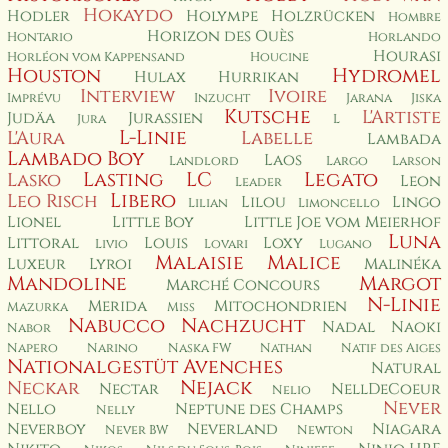
Hokaydo
Hodler
Holympe
Holzrücken
Hombre
Horizon des Ouès
Hontario
Horlando
Hourasi
Horléon vom Kappensand
Houcine
Houston
Hydromel
Hulax
Hurrikan
Interview
Ivoire
Imprévu
Inzucht
Jarana
Jiska
Kutsche
L'Artiste
Judäa
Jurassien
Jura
L
L-Linie
L'Aura
Labelle
Lambada
Lambado Boy
Laos
Landlord
Largo
Larson
Lasting
LC
Legato
Lasko
Leon
Leader
Libero
Leo Risch
Lilou
Lingo
Lilian
Limoncello
Lionel
Little Boy
Little Joe vom Meierhof
Luna
Littoral
Louis
Loxy
Livio
Lovari
Lugano
Malaisie
Malice
Luxeur
Lyroi
Malinéka
Mandoline
Margot
Marché Concours
N-Linie
Merida
Mitochondrien
Mazurka
Miss
Nabucco
Nachzucht
Nadal
Naoki
Nabor
Napero
Narino
Naska FW
Nathan
Natif des Aiges
Nationalgestüt Avenches
Natural
Nejack
Neckar
Nectar
NellDeCoeur
Nelio
Never
Nello
Neptune des Champs
Nelly
Neverboy
Neverland
Niagara
Never BW
Newton