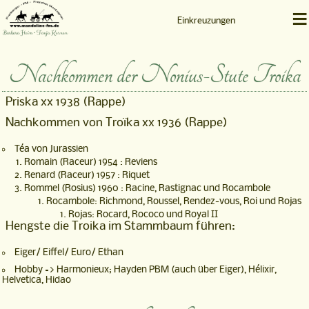
≡
Einkreuzungen
Barbara Heim • Tanja Kernen
Nachkommen der Nonius-Stute Troika
Priska xx 1938 (Rappe)
Nachkommen von Troïka xx 1936 (Rappe)
Téa von Jurassien
Romain (Raceur) 1954 : Reviens
Renard (Raceur) 1957 : Riquet
Rommel (Rosius) 1960 : Racine, Rastignac und Rocambole
Rocambole: Richmond, Roussel, Rendez-vous, Roi und Rojas
Rojas: Rocard, Rococo und Royal II
Hengste die Troika im Stammbaum führen:
Eiger/ Eiffel/ Euro/ Ethan
Hobby => Harmonieux; Hayden PBM (auch über Eiger), Hélixir,
Helvetica, Hidao