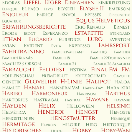
Eiffel
Eiger
Einfahren
Edoras
Einkreuzung
Elysee II
El Paso
ElyseeII
Emerson
Elfique
Elyo
Enjoleur
Enrice
Envol
Epesses
Epigenetik
Equus Helveticus
Equateur
Erfahrungsberichte
Eric Renaud
Ernest
Estafette
Erode
Esperanzo
Escot
Etendard
Ethan
Euro
Eucario
Euredice
Everton
Fahrsport
Evian
Evident
Expresso
Evita
Fahrtraining
Familie1Vaillant
Familie3
Familie4
Familie4 Kermès
Familie18
Familie22Doktryner
Familie23 Orson
Familie24
Familie26 Alsacien
Farbzucht
Feldtest
Final FM
FM
Festina
Fohlenschau
Fremdblut
Fritz Schmid
Gavotte
Glovelier
H-Linie
Halipot
Genetik
Haloa
Hanael
Hamlet
HannibalVM
Hara-Kiri
Happy-Day
Haribo
Harmonieux
Harthus
Harrison
Havane
Hartorius
Hastragal
Hastral
Havanie
Hayden
Helix
Helsinki
Helloween
Hendrix
Hengst
Helvética
Hengste
Hengstmutter
Hengstlinien
Henrique
Hermitage
Hiloire
Hiro
Historique
Hevron
Historisches
Hobby
Hoby-Wan
Hitch