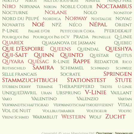
Nikito
Ninjo HRE
Nikos
Nils du Sous-Bois
Ninifee
Noctambus
Niro
Nirvana
Noble Coeur
Nixon
Nolane
Nocturne
Nolo
Nonstop
Norway
Nord du Peupé
Novac
Nordica
Nostalgie
Noé
Népal
Novartis
NPZ
Néco
Orient
P-Linie
Pferdekauf
Palme d'Or
Petitcoeur Coka
Prada
Q-Linie
Pourquoi Pas
Pourquoi Pas dCV
Prunelle
Quarex
Quasanova de Jasman
Quebec
Que d'Espoire
Queshya
Queens
Quendal
Qui-Sait
Quinn
Quinto
Quistar
Quitus
Rappe
Quyara
Quésac
R-Linie
Redaktor
Rico
Samira
Schimmel
Rothschild
Schwand
Schweiz
Springen
Selle francais
Socrate
Stammzuchtbuch
Stationstest
Stute
Therapiepferd
Stübben Derby
Termine
Trevis
U-Linie
V-Linie
UniqueD'Avril
Ursprung
Vaillant
Uran
Valentino
Valenzio
Vako
Vartan
Vitali
Verwandtschaftsgrad
Verwandtschaftskoeffizient
Vol de Nuit
Vollblutaraber
Voltigeur
Volvic
Zucht
Western
Warmblut
Wolf
Vreni Schmid
Copyright © 2026 Mandoline FM |
Disclaimer
|
Impressum