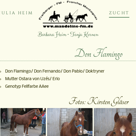
JULIA HEIM
ZUCHT
Barbara Heim • Tanja Kernen
Don Flamingo
Don Flamingo/ Don Fernando/ Don Pablo/ Doktryner
Mutter Ostara von Uzés/ Erlo
Genotyp Fellfarbe AAee
Fotos: Kirsten Gläser