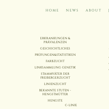
HOME
NEWS
ABOUT
NAVIGATION
NAVIGATION
ERKRANKUNGEN &
ÜBERSPRINGEN
ÜBERSPRINGEN
PRÄVALENZEN
GESCHICHTLICHES
PRÜFUNGEN&STATISTIKEN
FARBZUCHT
LINKSAMMLUNG GENETIK
STAMMVÄTER DER
FREIBERGERZUCHT
LINIENZUCHT
BEKANNTE STUTEN -
HENGSTMÜTTER
HENGSTE
C-LINIE