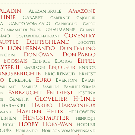
Aladin
Amazone
Alezan brulé
-Linie
Cabaret
Cabernet
Cajoleur
a
Canto vom Zälg
Capriccho
Capéo
Chaumanne
Charmant du Peupé
Chianti
Coventry
simo
CostardDeChatigani
Deutschland
äuptle
Discotte
o
Don Fernando
Don Festino
Don Pablo
Don Ovan
n Odin
Eiffel
Ecossais
Edifice
Edoras
lysee II
Enjoleur
Emerson
Enrice
ungsberichte
Eric Renaud
Ernest
Euro
io
Euredice
Everton
Evian
Vaillant
Familie3
Familie4
Familie4 Kermès
Farbzucht
Feldtest
Festina
en
Glovelier
H-Linie
Genetik
te
Haribo
Harmonieux
Hara-Kiri
Hayden
Helix
Helloween
avanie
Hengstmutter
linien
Henrique
Hobby
Hoby-Wan
Hodler
Hitch
 Ouès
Horlando
Horléon vom Kappensand