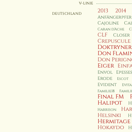
V-LINIE
2013
2014
DEUTSCHLAND
Anfängerpfe
Cajoline
Cal
Caran d'Ache
C
CLF
Closer
Crepuscule
Doktryner
Don Flami
Don Perig
Eiger
Einf
Envol
Epesse
Erode
Escot
Evident
Evita
Familie18
Famil
Final FM
Halipot
H
Har
Harrison
Helsinki
H
Hermitage
Hokaydo
H