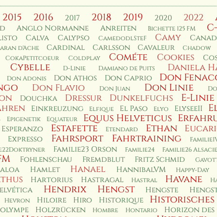
2015
2016
2018
2019
2022
2017
2020
C
rd
Anglo Normanne
Anreiten
Bichette 125 FM
Camy
isto
Calva
Calypso
Canad
CamedodlSteF
Cardinal
Carlsson
Cavaleur
aran d'Ache
Chadow
Cométe
Cookies
Co
CokaPetitcoeur
Coldplay
Cybelle
Daniela H
D-Linie
Damiano de Puits
Don Fenac
Don Athos
Don Caprio
Don Adonis
ngo
Don Linie
Don Flavio
Don Juan
Do
E-Linie
non
Dressur
Dunkelfuchs
Douchka
E
ahren
Einkreuzung
El Paso
ElyseeII
Elfique
Elyo
Equus Helveticus
Erfahr
s
Epigenetik
Equateur
Estafette
Ethan
Eucar
Esperanzo
Etendard
Fahrsport
Fahrtraining
Expresso
Familie1
Familie23 Orson
ie22Doktryner
Familie24
Familie26 Alsaci
FM
Fohlenschau
Fremdblut
Fritz Schmid
Gavot
Hanael
aloa
Hamlet
HannibalVM
Happy-Day
Havane
thus
Hartorius
Hastragal
Hastral
H
Hendrix
Hengst
elvética
Hengste
Hengst
Historisches
Hiloire
Hiro
Historique
Hevron
olympe
Holzrücken
Horizon des
Hombre
Hontario