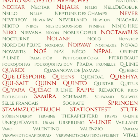
Nationalgestüt Avenches
Natural
Nejack
Neckar
Nectar
NellDeCoeur
Nelio
Never
Nello
Neptune des Champs
Nelly
Neverboy
Neverland
Niagara
Never BW
Newton
Nikito
Ninjo HRE
Nikos
Nils du Sous-Bois
Ninifee
Noctambus
Niro
Nirvana
Noble Coeur
Nixon
Nolane
Nocturne
Nolo
Nonstop
Norway
Nord du Peupé
Novac
Nordica
Nostalgie
Noé
Népal
Novartis
NPZ
Néco
Orient
P-Linie
Pferdekauf
Palme d'Or
Petitcoeur Coka
Prada
Q-Linie
Pourquoi Pas
Pourquoi Pas dCV
Prunelle
Quarex
Quasanova de Jasman
Quebec
Que d'Espoire
Queshya
Queens
Quendal
Qui-Sait
Quinn
Quinto
Quistar
Quitus
Rappe
Quyara
Quésac
R-Linie
Redaktor
Rico
Samira
Schimmel
Rothschild
Schwand
Schweiz
Springen
Selle francais
Socrate
Stammzuchtbuch
Stationstest
Stute
Therapiepferd
Stübben Derby
Termine
Trevis
U-Linie
V-Linie
UniqueD'Avril
Ursprung
Vaillant
Uran
Valentino
Valenzio
Vako
Vartan
Vitali
Verwandtschaftsgrad
Verwandtschaftskoeffizient