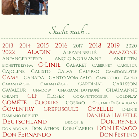
Suche nach ...
2015
2016
2018
2019
2013
2014
2017
2020
Aladin
2022
Amazone
Alezan brulé
Anfängerpferd
Anglo Normanne
Anreiten
C-Linie
Cabaret
Bichette 125 FM
Cabernet
Cajoleur
Cajoline
Calisto
Calva
Calypso
CamedodlSteF
Camy
Canada
Canto vom Zälg
Capriccho
Capéo
Cardinal
Carlsson
Caran d'Ache
Caran d'Ache
Cavaleur
Chaumanne
Chadow
Charmant du Peupé
CLF
Closer
Chianti
CokaPetitcoeur
Coldplay
Cométe
Cookies
Cosimo
CostardDeChatigani
Coventry
Cybelle
Crepuscule
D-Linie
Daniela Häuptle
Damiano de Puits
Deutschland
Doktryner
Discotte
Don Fenaco
Don Athos
Don Caprio
Don Adonis
Don Fernando
Don Festino