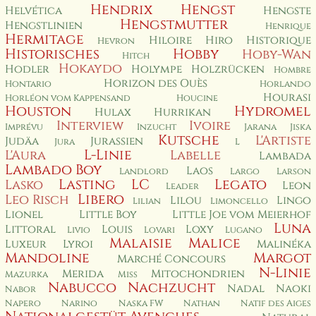
Hendrix
Hengst
Helvética
Hengste
Hengstmutter
Hengstlinien
Henrique
Hermitage
Hiloire
Hiro
Historique
Hevron
Historisches
Hobby
Hoby-Wan
Hitch
Hokaydo
Hodler
Holympe
Holzrücken
Hombre
Horizon des Ouès
Hontario
Horlando
Hourasi
Horléon vom Kappensand
Houcine
Houston
Hydromel
Hulax
Hurrikan
Interview
Ivoire
Imprévu
Inzucht
Jarana
Jiska
Kutsche
L'Artiste
Judäa
Jurassien
Jura
L
L-Linie
L'Aura
Labelle
Lambada
Lambado Boy
Laos
Landlord
Largo
Larson
Lasting
LC
Legato
Lasko
Leon
Leader
Libero
Leo Risch
Lilou
Lingo
Lilian
Limoncello
Lionel
Little Boy
Little Joe vom Meierhof
Luna
Littoral
Louis
Loxy
Livio
Lovari
Lugano
Malaisie
Malice
Luxeur
Lyroi
Malinéka
Mandoline
Margot
Marché Concours
N-Linie
Merida
Mitochondrien
Mazurka
Miss
Nabucco
Nachzucht
Nadal
Naoki
Nabor
Napero
Narino
Naska FW
Nathan
Natif des Aiges