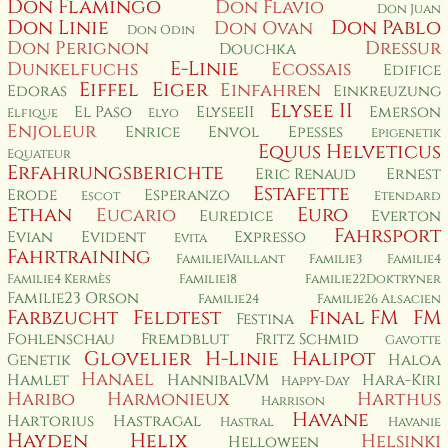
Don Flamingo
Don Flavio
Don Juan
Don Linie
Don Pablo
Don Ovan
Don Odin
Don Perignon
Dressur
Douchka
E-Linie
Dunkelfuchs
Ecossais
Edifice
Eiffel
Eiger
Einfahren
Edoras
Einkreuzung
Elysee II
El Paso
ElyseeII
Emerson
Elfique
Elyo
Enjoleur
Enrice
Envol
Epesses
Epigenetik
Equus Helveticus
Equateur
Erfahrungsberichte
Eric Renaud
Ernest
Estafette
Erode
Esperanzo
Escot
Etendard
Ethan
Euro
Eucario
Euredice
Everton
Fahrsport
Evian
Evident
Expresso
Evita
Fahrtraining
Familie1Vaillant
Familie3
Familie4
Familie4 Kermès
Familie18
Familie22Doktryner
Familie23 Orson
Familie24
Familie26 Alsacien
Farbzucht
Feldtest
Final FM
FM
Festina
Fohlenschau
Fremdblut
Fritz Schmid
Gavotte
Glovelier
H-Linie
Halipot
Genetik
Haloa
Hanael
Hamlet
HannibalVM
Hara-Kiri
Happy-Day
Haribo
Harmonieux
Harthus
Harrison
Havane
Hartorius
Hastragal
Hastral
Havanie
Hayden
Helix
Helsinki
Helloween