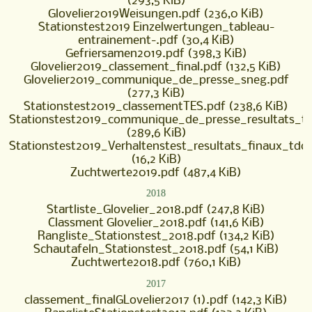
(293,5 KiB)
Glovelier2019Weisungen.pdf
(236,0 KiB)
Stationstest2019 Einzelwertungen_tableau-
entrainement-.pdf
(30,4 KiB)
Gefriersamen2019.pdf
(398,3 KiB)
Glovelier2019_classement_final.pdf
(132,5 KiB)
Glovelier2019_communique_de_presse_sneg.pdf
(277,3 KiB)
Stationstest2019_classementTES.pdf
(238,6 KiB)
Stationstest2019_communique_de_presse_resultats_t
(289,6 KiB)
Stationstest2019_Verhaltenstest_resultats_finaux_tdc.
(16,2 KiB)
Zuchtwerte2019.pdf
(487,4 KiB)
2018
Startliste_Glovelier_2018.pdf
(247,8 KiB)
Classment Glovelier_2018.pdf
(141,6 KiB)
Rangliste_Stationstest_2018.pdf
(134,2 KiB)
Schautafeln_Stationstest_2018.pdf
(54,1 KiB)
Zuchtwerte2018.pdf
(760,1 KiB)
2017
classement_finalGLovelier2017 (1).pdf
(142,3 KiB)