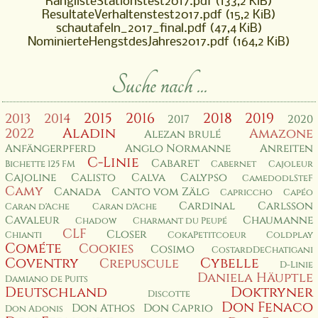
RanglisteStationstest2017.pdf
(133,2 KiB)
ResultateVerhaltenstest2017.pdf
(15,2 KiB)
schautafeln_2017_final.pdf
(47,4 KiB)
NominierteHengstdesJahres2017.pdf
(164,2 KiB)
Suche nach ...
2015
2016
2018
2019
2013
2014
2017
2020
Aladin
2022
Amazone
Alezan brulé
Anfängerpferd
Anglo Normanne
Anreiten
C-Linie
Cabaret
Bichette 125 FM
Cabernet
Cajoleur
Cajoline
Calisto
Calva
Calypso
CamedodlSteF
Camy
Canada
Canto vom Zälg
Capriccho
Capéo
Cardinal
Carlsson
Caran d'Ache
Caran d'Ache
Cavaleur
Chaumanne
Chadow
Charmant du Peupé
CLF
Closer
Chianti
CokaPetitcoeur
Coldplay
Cométe
Cookies
Cosimo
CostardDeChatigani
Coventry
Cybelle
Crepuscule
D-Linie
Daniela Häuptle
Damiano de Puits
Deutschland
Doktryner
Discotte
Don Fenaco
Don Athos
Don Caprio
Don Adonis