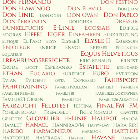
Don Fernando
Don Festino
Don Flamingo
Don Flavio
Don Juan
Don Linie
Don Pablo
Don Ovan
Don Odin
Don Perignon
Dressur
Douchka
E-Linie
Dunkelfuchs
Ecossais
Edifice
Eiffel
Eiger
Einfahren
Edoras
Einkreuzung
Elysee II
El Paso
ElyseeII
Emerson
Elfique
Elyo
Enjoleur
Enrice
Envol
Epesses
Epigenetik
Equus Helveticus
Equateur
Erfahrungsberichte
Eric Renaud
Ernest
Estafette
Erode
Esperanzo
Escot
Etendard
Ethan
Euro
Eucario
Euredice
Everton
Fahrsport
Evian
Evident
Expresso
Evita
Fahrtraining
Familie1Vaillant
Familie3
Familie4
Familie4 Kermès
Familie18
Familie22Doktryner
Familie23 Orson
Familie24
Familie26 Alsacien
Farbzucht
Feldtest
Final FM
FM
Festina
Fohlenschau
Fremdblut
Fritz Schmid
Gavotte
Glovelier
H-Linie
Halipot
Genetik
Haloa
Hanael
Hamlet
HannibalVM
Hara-Kiri
Happy-Day
Haribo
Harmonieux
Harthus
Harrison
Havane
Hartorius
Hastragal
Hastral
Havanie