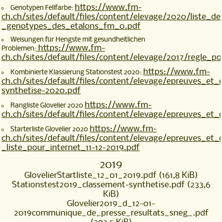
https://www.fm-
Genotypen Fellfarbe:
ch.ch/sites/default/files/content/elevage/2020/liste_d
_genotypes_des_etalons_fm_0.pdf
Weisungen für Hengste mit gesundheitlichen
https://www.fm-
Problemen:
ch.ch/sites/default/files/content/elevage/2017/regle_
https://www.fm-
Kombinierte Klassierung Stationstest 2020:
ch.ch/sites/default/files/content/elevage/epreuves_et
synthetise-2020.pdf
https://www.fm-
Rangliste Glovelier 2020
ch.ch/sites/default/files/content/elevage/epreuves_et
https://www.fm-
Starterliste Glovelier 2020
ch.ch/sites/default/files/content/elevage/epreuves_e
_liste_pour_internet_11-12-2019.pdf
2019
GlovelierStartliste_12_01_2019.pdf
(161,8 KiB)
Stationstest2019_classement-synthetise.pdf
(233,6
KiB)
Glovelier2019_d_12-01-
2019communique_de_presse_resultats_sneg_.pdf