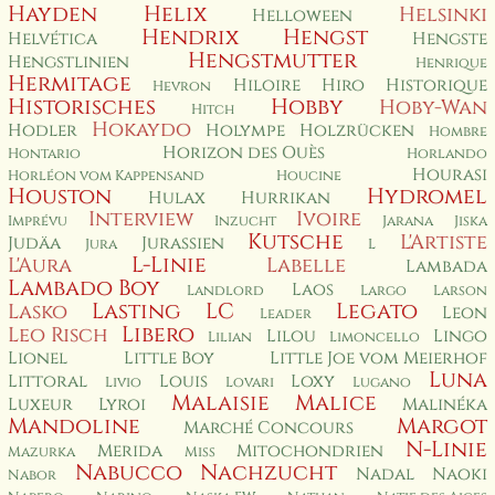
Hayden
Helix
Helsinki
Helloween
Hendrix
Hengst
Helvética
Hengste
Hengstmutter
Hengstlinien
Henrique
Hermitage
Hiloire
Hiro
Historique
Hevron
Historisches
Hobby
Hoby-Wan
Hitch
Hokaydo
Hodler
Holympe
Holzrücken
Hombre
Horizon des Ouès
Hontario
Horlando
Hourasi
Horléon vom Kappensand
Houcine
Houston
Hydromel
Hulax
Hurrikan
Interview
Ivoire
Imprévu
Inzucht
Jarana
Jiska
Kutsche
L'Artiste
Judäa
Jurassien
Jura
L
L-Linie
L'Aura
Labelle
Lambada
Lambado Boy
Laos
Landlord
Largo
Larson
Lasting
LC
Legato
Lasko
Leon
Leader
Libero
Leo Risch
Lilou
Lingo
Lilian
Limoncello
Lionel
Little Boy
Little Joe vom Meierhof
Luna
Littoral
Louis
Loxy
Livio
Lovari
Lugano
Malaisie
Malice
Luxeur
Lyroi
Malinéka
Mandoline
Margot
Marché Concours
N-Linie
Merida
Mitochondrien
Mazurka
Miss
Nabucco
Nachzucht
Nadal
Naoki
Nabor