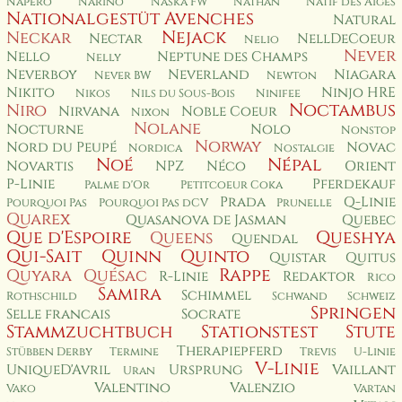
Napero
Narino
Naska FW
Nathan
Natif des Aiges
Nationalgestüt Avenches
Natural
Nejack
Neckar
Nectar
NellDeCoeur
Nelio
Never
Nello
Neptune des Champs
Nelly
Neverboy
Neverland
Niagara
Never BW
Newton
Nikito
Ninjo HRE
Nikos
Nils du Sous-Bois
Ninifee
Noctambus
Niro
Nirvana
Noble Coeur
Nixon
Nolane
Nocturne
Nolo
Nonstop
Norway
Nord du Peupé
Novac
Nordica
Nostalgie
Noé
Népal
Novartis
NPZ
Néco
Orient
P-Linie
Pferdekauf
Palme d'Or
Petitcoeur Coka
Prada
Q-Linie
Pourquoi Pas
Pourquoi Pas dCV
Prunelle
Quarex
Quasanova de Jasman
Quebec
Que d'Espoire
Queshya
Queens
Quendal
Qui-Sait
Quinn
Quinto
Quistar
Quitus
Rappe
Quyara
Quésac
R-Linie
Redaktor
Rico
Samira
Schimmel
Rothschild
Schwand
Schweiz
Springen
Selle francais
Socrate
Stammzuchtbuch
Stationstest
Stute
Therapiepferd
Stübben Derby
Termine
Trevis
U-Linie
V-Linie
UniqueD'Avril
Ursprung
Vaillant
Uran
Valentino
Valenzio
Vako
Vartan