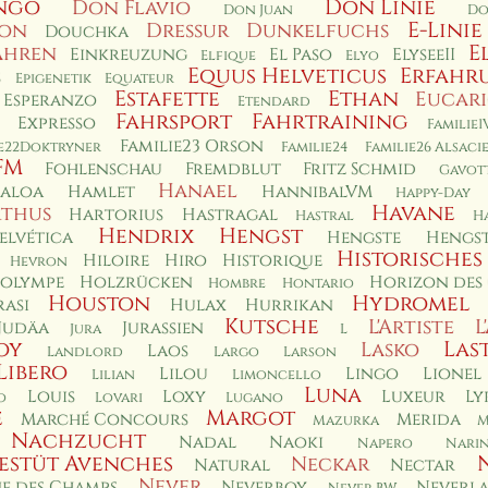
ngo
Don Linie
Don Flavio
Don Juan
Do
E-Linie
non
Dressur
Dunkelfuchs
Douchka
E
ahren
Einkreuzung
El Paso
ElyseeII
Elfique
Elyo
Equus Helveticus
Erfahr
s
Epigenetik
Equateur
Estafette
Ethan
Eucar
Esperanzo
Etendard
Fahrsport
Fahrtraining
Expresso
Familie1
Familie23 Orson
ie22Doktryner
Familie24
Familie26 Alsaci
FM
Fohlenschau
Fremdblut
Fritz Schmid
Gavot
Hanael
aloa
Hamlet
HannibalVM
Happy-Day
Havane
thus
Hartorius
Hastragal
Hastral
H
Hendrix
Hengst
elvética
Hengste
Hengst
Historisches
Hiloire
Hiro
Historique
Hevron
olympe
Holzrücken
Horizon des
Hombre
Hontario
Houston
Hydromel
asi
Hulax
Hurrikan
Kutsche
L'Artiste
L
Judäa
Jurassien
Jura
L
oy
Las
Lasko
Laos
Landlord
Largo
Larson
Libero
Lilou
Lingo
Lionel
Lilian
Limoncello
Luna
Louis
Loxy
Luxeur
Ly
o
Lovari
Lugano
e
Margot
Marché Concours
Merida
Mazurka
M
Nachzucht
Nadal
Naoki
Napero
Nari
estüt Avenches
Neckar
Natural
Nectar
Never
e des Champs
Neverboy
Neverl