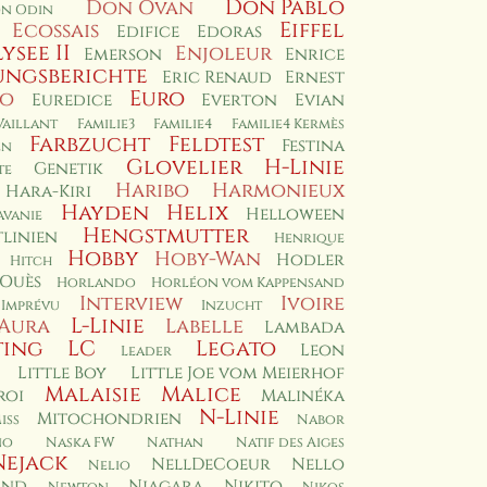
Don Pablo
Don Ovan
n Odin
Eiffel
Ecossais
Edifice
Edoras
lysee II
Enjoleur
Emerson
Enrice
ungsberichte
Eric Renaud
Ernest
Euro
io
Euredice
Everton
Evian
Vaillant
Familie3
Familie4
Familie4 Kermès
Farbzucht
Feldtest
Festina
en
Glovelier
H-Linie
Genetik
te
Haribo
Harmonieux
Hara-Kiri
Hayden
Helix
Helloween
avanie
Hengstmutter
linien
Henrique
Hobby
Hoby-Wan
Hodler
Hitch
 Ouès
Horlando
Horléon vom Kappensand
Interview
Ivoire
Imprévu
Inzucht
L-Linie
'Aura
Labelle
Lambada
ting
LC
Legato
Leon
Leader
Little Boy
Little Joe vom Meierhof
Malaisie
Malice
roi
Malinéka
N-Linie
Mitochondrien
iss
Nabor
no
Naska FW
Nathan
Natif des Aiges
Nejack
NellDeCoeur
Nello
Nelio
and
Niagara
Nikito