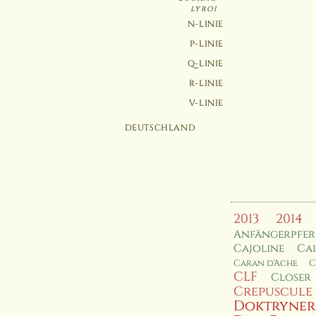
LYROI
N-LINIE
P-LINIE
Q-LINIE
R-LINIE
V-LINIE
DEUTSCHLAND
2013
2014
Anfängerpfe
Cajoline
Cal
Caran d'Ache
C
CLF
Closer
Crepuscule
Doktryner