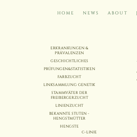
HOME
NEWS
ABOUT
NAVIGATION
NAVIGATION
ERKRANKUNGEN &
ÜBERSPRINGEN
ÜBERSPRINGEN
PRÄVALENZEN
GESCHICHTLICHES
PRÜFUNGEN&STATISTIKEN
FARBZUCHT
LINKSAMMLUNG GENETIK
STAMMVÄTER DER
FREIBERGERZUCHT
LINIENZUCHT
BEKANNTE STUTEN -
HENGSTMÜTTER
HENGSTE
C-LINIE