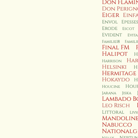
Don Flami
Don Perig
Eiger
Einf
Envol
Epesse
Erode
Escot
Evident
Evita
Familie18
Famil
Final FM
Halipot
H
Har
Harrison
Helsinki
H
Hermitage
Hokaydo
H
Hour
Houcine
Jarana
Jiska
Lambado B
Leo Risch
Littoral
Livi
Mandolin
Nabucco
Nationalg
Neptun