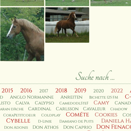
Suche nach ...
2015
2016
2018
2019
2022
2017
2020
C
rd
Anglo Normanne
Anreiten
Bichette 125 FM
Camy
isto
Calva
Calypso
Canad
CamedodlSteF
Cardinal
Carlsson
Cavaleur
aran d'Ache
Chadow
Cométe
Cookies
Co
CokaPetitcoeur
Coldplay
Cybelle
Daniela H
D-Linie
Damiano de Puits
Don Fenac
Don Athos
Don Caprio
Don Adonis