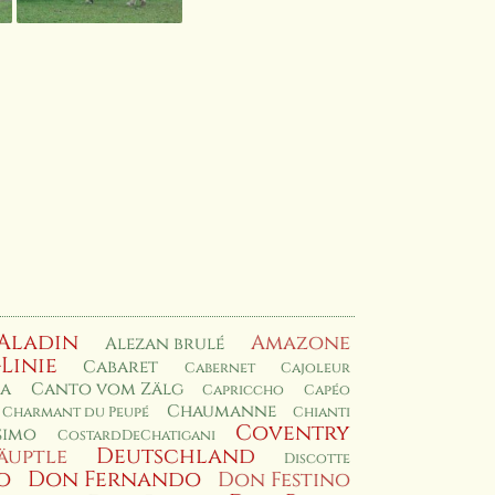
Aladin
Amazone
Alezan brulé
-Linie
Cabaret
Cabernet
Cajoleur
a
Canto vom Zälg
Capriccho
Capéo
Chaumanne
Charmant du Peupé
Chianti
Coventry
simo
CostardDeChatigani
Deutschland
äuptle
Discotte
o
Don Fernando
Don Festino