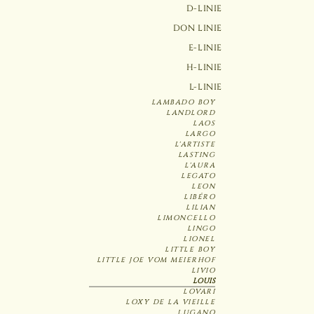
D-LINIE
DON LINIE
E-LINIE
H-LINIE
L-LINIE
LAMBADO BOY
LANDLORD
LAOS
LARGO
L'ARTISTE
LASTING
L'AURA
LEGATO
LEON
LIBÉRO
LILIAN
LIMONCELLO
LINGO
LIONEL
LITTLE BOY
LITTLE JOE VOM MEIERHOF
LIVIO
LOUIS
LOVARI
LOXY DE LA VIEILLE
LUGANO